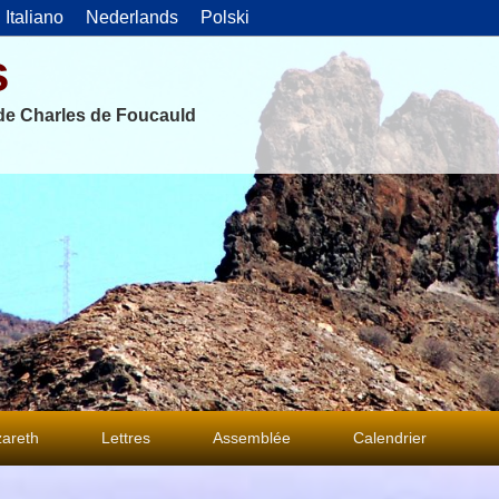
Italiano
Nederlands
Polski
s
 de Charles de Foucauld
areth
Lettres
Assemblée
Calendrier