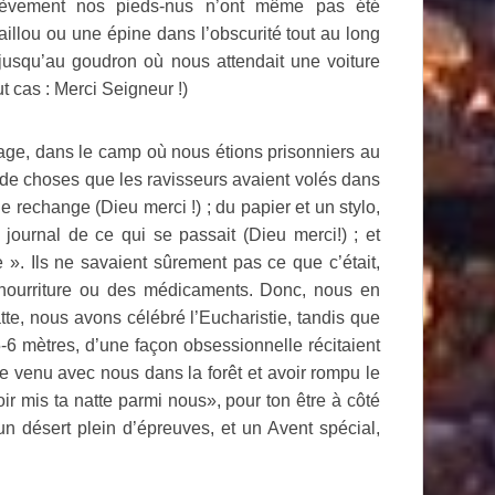
lèvement nos pieds-nus n’ont même pas été
aillou ou une épine dans l’obscurité tout au long
usqu’au goudron où nous attendait une voiture
 cas : Merci Seigneur !)
yage, dans le camp où nous étions prisonniers au
de choses que les ravisseurs avaient volés dans
 rechange (Dieu merci !) ; du papier et un stylo,
 journal de ce qui se passait (Dieu merci!) ; et
». Ils ne savaient sûrement pas ce que c’était,
a nourriture ou des médicaments. Donc, nous en
atte, nous avons célébré l’Eucharistie, tandis que
6 mètres, d’une façon obsessionnelle récitaient
e venu avec nous dans la forêt et avoir rompu le
r mis ta natte parmi nous», pour ton être à côté
 désert plein d’épreuves, et un Avent spécial,