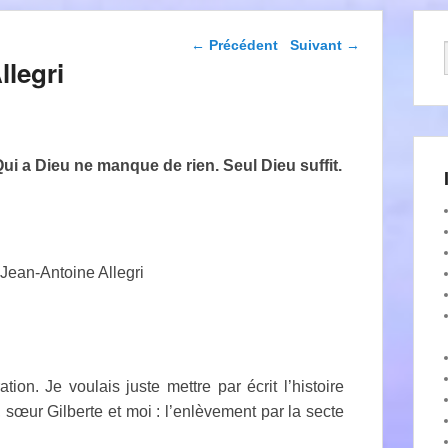
Navigation dans les
←
Précédent
Suivant
→
articles
legri
 Qui a Dieu ne manque de rien. Seul Dieu suffit.
 Jean-Antoine Allegri
on. Je voulais juste mettre par écrit l’histoire
sœur Gilberte et moi : l’enlèvement par la secte