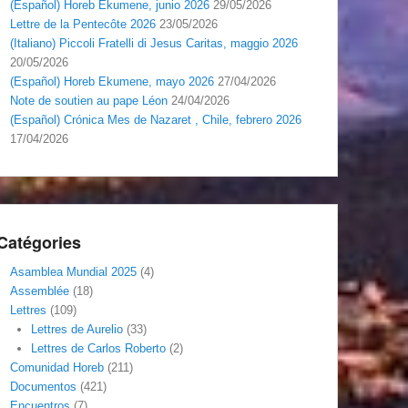
(Español) Horeb Ekumene, junio 2026
29/05/2026
Lettre de la Pentecôte 2026
23/05/2026
(Italiano) Piccoli Fratelli di Jesus Caritas, maggio 2026
20/05/2026
(Español) Horeb Ekumene, mayo 2026
27/04/2026
Note de soutien au pape Léon
24/04/2026
(Español) Crónica Mes de Nazaret , Chile, febrero 2026
17/04/2026
Catégories
Asamblea Mundial 2025
(4)
Assemblée
(18)
Lettres
(109)
Lettres de Aurelio
(33)
Lettres de Carlos Roberto
(2)
Comunidad Horeb
(211)
Documentos
(421)
Encuentros
(7)