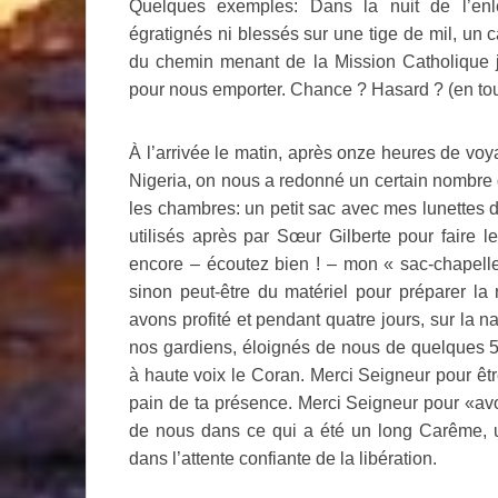
Quelques exemples: Dans la nuit de l’en
égratignés ni blessés sur une tige de mil, un c
du chemin menant de la Mission Catholique j
pour nous emporter. Chance ? Hasard ? (en tout
À l’arrivée le matin, après onze heures de vo
Nigeria, on nous a redonné un certain nombre 
les chambres: un petit sac avec mes lunettes de
utilisés après par Sœur Gilberte pour faire le
encore – écoutez bien ! – mon « sac-chapelle 
sinon peut-être du matériel pour préparer l
avons profité et pendant quatre jours, sur la n
nos gardiens, éloignés de nous de quelques 5-
à haute voix le Coran. Merci Seigneur pour êtr
pain de ta présence. Merci Seigneur pour «avoi
de nous dans ce qui a été un long Carême, un
dans l’attente confiante de la libération.