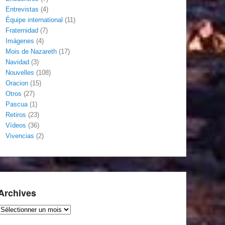
Entrevistas
(4)
Équipe international
(11)
Fraternidad
(7)
Imágenes
(4)
Mois de Nazareth
(17)
Navidad
(3)
Nouvelles
(108)
Oracion
(15)
Otros
(27)
Pascua
(1)
Retiros
(23)
Vídeos
(36)
Vivencias
(2)
Archives
Archives