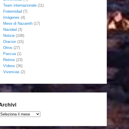
Team internazionale
(11)
Fraternidad
(7)
Imágenes
(4)
Mese di Nazareth
(17)
Navidad
(3)
Notizie
(108)
Oracion
(15)
Otros
(27)
Pascua
(1)
Retiros
(23)
Vídeos
(36)
Vivencias
(2)
Archivi
Archivi