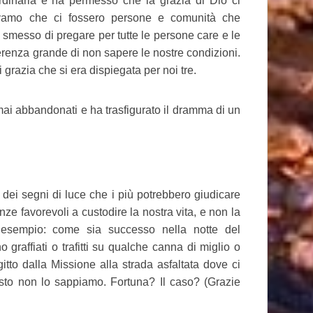
rdinaria e ha permesso che la grazia di Dio ci
avamo che ci fossero persone e comunità che
messo di pregare per tutte le persone care e le
enza grande di non sapere le nostre condizioni.
razia che si era dispiegata per noi tre.
mai abbandonati e ha trasfigurato il dramma di un
ei segni di luce che i più potrebbero giudicare
nze favorevoli a custodire la nostra vita, e non la
esempio: come sia successo nella notte del
o graffiati o trafitti su qualche canna di miglio o
gitto dalla Missione alla strada asfaltata dove ci
esto non lo sappiamo. Fortuna? Il caso? (Grazie