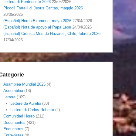
Lettera di Pentecoste 2026
23/05/2026
Piccoli Fratelli di Jesus Caritas, maggio 2026
20/05/2026
(Español) Horeb Ekumene, mayo 2026
27/04/2026
(Español) Nota de apoyo al Papa León
24/04/2026
(Español) Crónica Mes de Nazaret , Chile, febrero 2026
17/04/2026
Categorie
Asamblea Mundial 2025
(4)
Assemblea
(18)
Lettere
(109)
Lettere da Aurelio
(33)
Lettere di Carlos Roberto
(2)
Comunidad Horeb
(211)
Documentos
(421)
Encuentros
(7)
Entrevistas
(4)