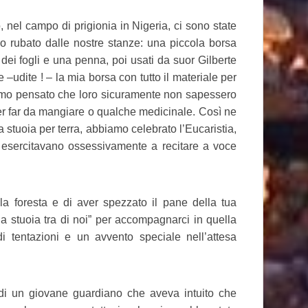
o, nel campo di prigionia in Nigeria, ci sono state
o rubato dalle nostre stanze: una piccola borsa
, dei fogli e una penna, poi usati da suor Gilberte
e –udite ! – la mia borsa con tutto il materiale per
biamo pensato che loro sicuramente non sapessero
per far da mangiare o qualche medicinale. Così ne
la stuoia per terra, abbiamo celebrato l’Eucaristia,
si esercitavano ossessivamente a recitare a voce
a foresta e di aver spezzato il pane della tua
a stuoia tra di noi” per accompagnarci in quella
 tentazioni e un avvento speciale nell’attesa
 di un giovane guardiano che aveva intuito che