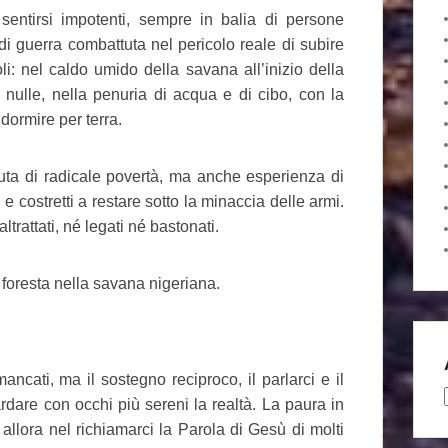
 sentirsi impotenti, sempre in balia di persone
i guerra combattuta nel pericolo reale di subire
li: nel caldo umido della savana all’inizio della
 nulle, nella penuria di acqua e di cibo, con la
l dormire per terra.
uta di radicale povertà, ma anche esperienza di
ti e costretti a restare sotto la minaccia delle armi.
rattati, né legati né bastonati.
 foresta nella savana nigeriana.
cati, ma il sostegno reciproco, il parlarci e il
ardare con occhi più sereni la realtà. La paura in
llora nel richiamarci la Parola di Gesù di molti