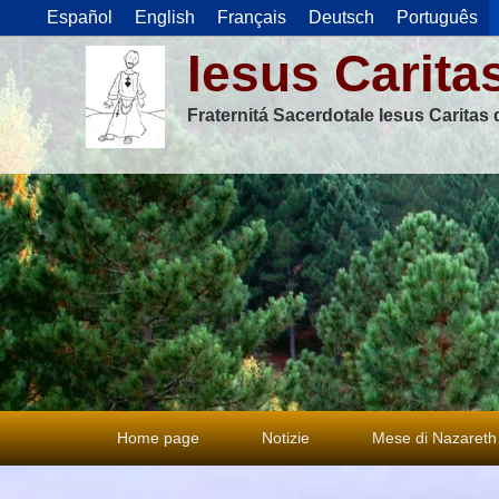
Español
English
Français
Deutsch
Português
Iesus Carita
Fraternitá Sacerdotale Iesus Caritas
Menu
Home page
Notizie
Mese di Nazareth
principale