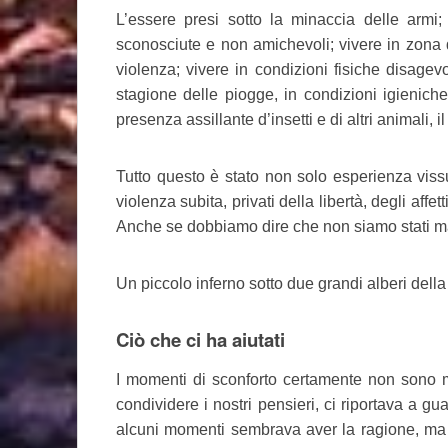
L’essere presi sotto la minaccia delle armi;
sconosciute e non amichevoli; vivere in zona d
violenza; vivere in condizioni fisiche disagevo
stagione delle piogge, in condizioni igieniche
presenza assillante d’insetti e di altri animali, i
Tutto questo è stato non solo esperienza viss
violenza subita, privati della libertà, degli affet
Anche se dobbiamo dire che non siamo stati malt
Un piccolo inferno sotto due grandi alberi della
Ciò che ci ha aiutati
I momenti di sconforto certamente non sono man
condividere i nostri pensieri, ci riportava a gu
alcuni momenti sembrava aver la ragione, ma a