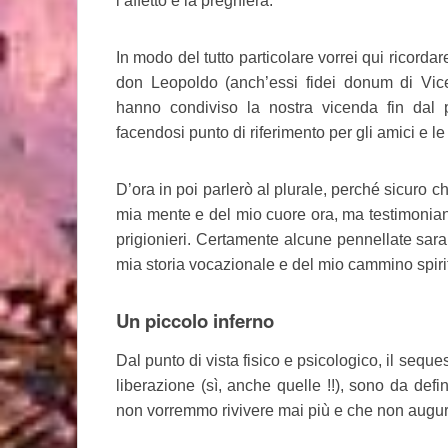
l’affetto e la preghiera.
In modo del tutto particolare vorrei qui ricorda
don Leopoldo (anch’essi fidei donum di Vic
hanno condiviso la nostra vicenda fin dal 
facendosi punto di riferimento per gli amici e l
D’ora in poi parlerò al plurale, perché sicuro 
mia mente e del mio cuore ora, ma testimonian
prigionieri. Certamente alcune pennellate saran
mia storia vocazionale e del mio cammino spiri
Un piccolo inferno
Dal punto di vista fisico e psicologico, il seques
liberazione (sì, anche quelle !!), sono da def
non vorremmo rivivere mai più e che non augu