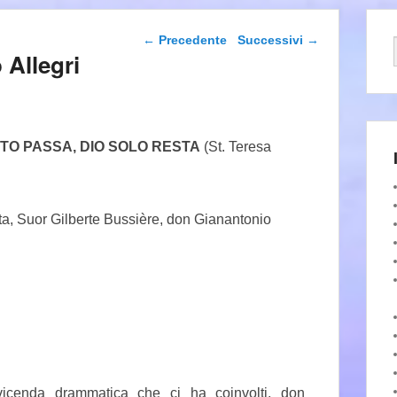
Navigazione articolo
←
Precedente
Successivi
→
 Allegri
UTTO PASSA, DIO SOLO RESTA
(St. Teresa
a, Suor Gilberte Bussière, don Gianantonio
 vicenda drammatica che ci ha coinvolti, don