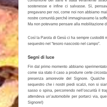
comunione dei santi è stata veramente strao
sostenesse e infine ci salvasse. Sì, pens
pregavano per noi, come noi non abbiamo mai s
nostre comunità perché immaginavamo la soffer
Ma non potevamo pensare alla mobilitazione di g
Così la Parola di Gesù ci ha sempre custoditi 
sequestro nel “tesoro nascosto nel campo”.
Segni di luce
Fin dal primo momento abbiamo sperimentato d
come sia stato il caso a produrre certe circosta
presenza amorevole del Signore. Qualche 
sequestro che i nostri piedi scalzi, non si sian
sasso o spina, percorrendo nell’oscurità il tra
attendeva un’automobile per portarci via, qu
Signore!)