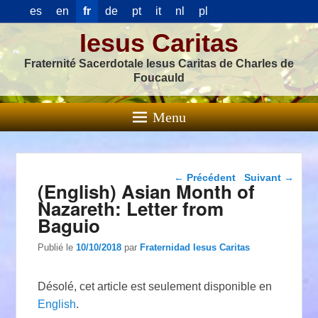
es
en
fr
de
pt
it
nl
pl
Iesus Caritas
Fraternité Sacerdotale Iesus Caritas de Charles de
Foucauld
Menu
Navigation dans les
←
Précédent
Suivant
→
(English) Asian Month of
articles
Nazareth: Letter from
Baguio
Publié le
10/10/2018
par
Fraternidad Iesus Caritas
Désolé, cet article est seulement disponible en
English
.