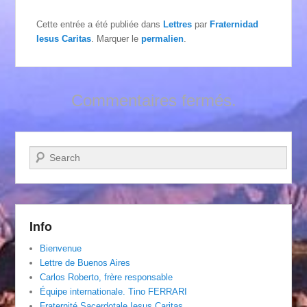
Cette entrée a été publiée dans
Lettres
par
Fraternidad
Iesus Caritas
. Marquer le
permalien
.
Commentaires fermés.
Recherche
Info
Bienvenue
Lettre de Buenos Aires
Carlos Roberto, frère responsable
Équipe internationale. Tino FERRARI
Fraternité Sacerdotale Iesus Caritas