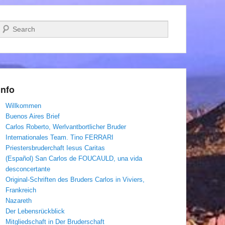
Suchen
Info
Willkommen
Buenos Aires Brief
Carlos Roberto, Werlvantbortlicher Bruder
Internationales Team. Tino FERRARI
Priestersbruderchaft Iesus Caritas
(Español) San Carlos de FOUCAULD, una vida
desconcertante
Original-Schriften des Bruders Carlos in Viviers,
Frankreich
Nazareth
Der Lebensrückblick
Mitgliedschaft in Der Bruderschaft