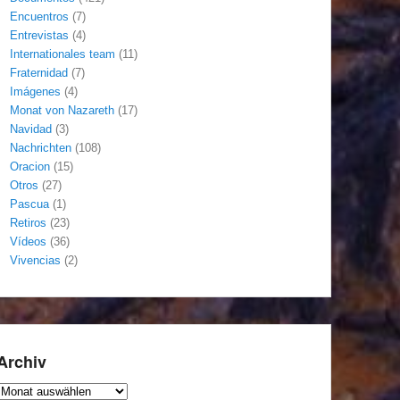
Encuentros
(7)
Entrevistas
(4)
Internationales team
(11)
Fraternidad
(7)
Imágenes
(4)
Monat von Nazareth
(17)
Navidad
(3)
Nachrichten
(108)
Oracion
(15)
Otros
(27)
Pascua
(1)
Retiros
(23)
Vídeos
(36)
Vivencias
(2)
Archiv
Archiv