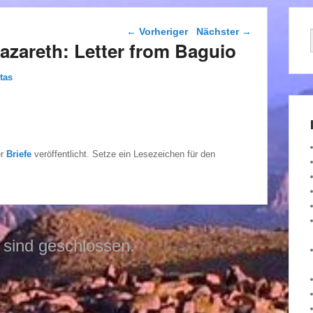
Beitragsnavigation
←
Vorheriger
Nächster
→
azareth: Letter from Baguio
tas
er
Briefe
veröffentlicht. Setze ein Lesezeichen für den
sind geschlossen.