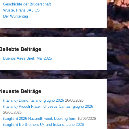
Geschichte der Bruderschaft
Wüste, Franz JALICS
Der Wüntentag
Beliebte Beiträge
Buenos Aires Brief, Mai 2025
Neueste Beiträge
(Italiano) Diario Italiano, giugno 2026
26/06/2026
(Italiano) Piccoli Fratelli di Jesus Caritas, giugno 2026
26/06/2026
(English) 2026 Nazareth week Booking form
10/06/2026
(English) Be Brothers Uk and Ireland, June 2026