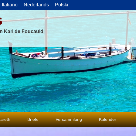
Italiano
Nederlands
Polski
s
on Karl de Foucauld
areth
Briefe
Versammlung
Kalender