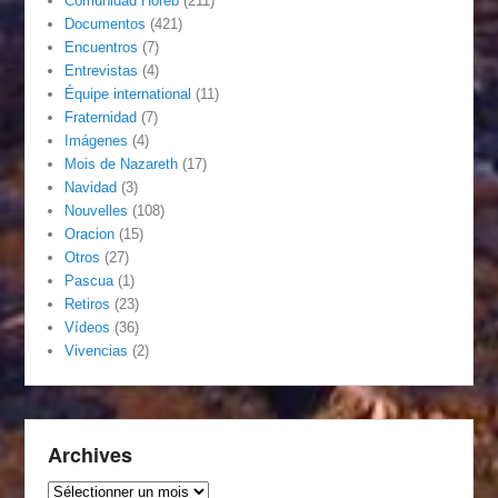
Comunidad Horeb
(211)
Documentos
(421)
Encuentros
(7)
Entrevistas
(4)
Équipe international
(11)
Fraternidad
(7)
Imágenes
(4)
Mois de Nazareth
(17)
Navidad
(3)
Nouvelles
(108)
Oracion
(15)
Otros
(27)
Pascua
(1)
Retiros
(23)
Vídeos
(36)
Vivencias
(2)
Archives
Archives