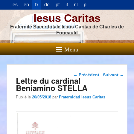
es
en
fr
de
pt
it
nl
pl
Iesus Caritas
Fraternité Sacerdotale Iesus Caritas de Charles de
Foucauld
Menu
Navigation dans les
←
Précédent
Suivant
→
Lettre du cardinal
articles
Beniamino STELLA
Publié le
20/05/2018
par
Fraternidad Iesus Caritas