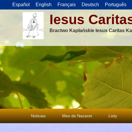
Español
English
Français
Deutsch
Português
Iesus Carita
Bractwo Kapłańskie Iesus Caritas Ka
Menu
Noticias
Mes de Nazaret
Listy
główne