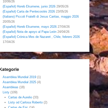
10/06/26
(Español) Horeb Ekumene, junio 2026
29/05/26
(Español) Carta de Pentecostés 2026
23/05/26
(Italiano) Piccoli Fratelli di Jesus Caritas, maggio 2026
20/05/26
(Español) Horeb Ekumene, mayo 2026
27/04/26
(Español) Nota de apoyo al Papa León
24/04/26
(Español) Crónica Mes de Nazaret , Chile, febrero 2026
17/04/26
Kategorie
Asamblea Mundial 2019
(1)
Asamblea Mundial 2025
(4)
Asambleas
(18)
Listy
(109)
Cartas de Aurelio
(33)
Listy od Carlosa Roberto
(2)
Cartas de Eric
(14)