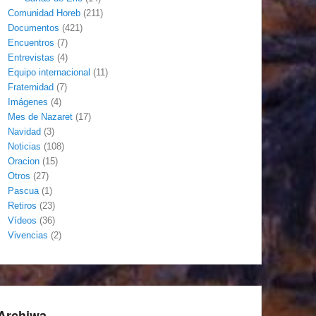
Comunidad Horeb
(211)
Documentos
(421)
Encuentros
(7)
Entrevistas
(4)
Equipo internacional
(11)
Fraternidad
(7)
Imágenes
(4)
Mes de Nazaret
(17)
Navidad
(3)
Noticias
(108)
Oracion
(15)
Otros
(27)
Pascua
(1)
Retiros
(23)
Vídeos
(36)
Vivencias
(2)
Archiwa