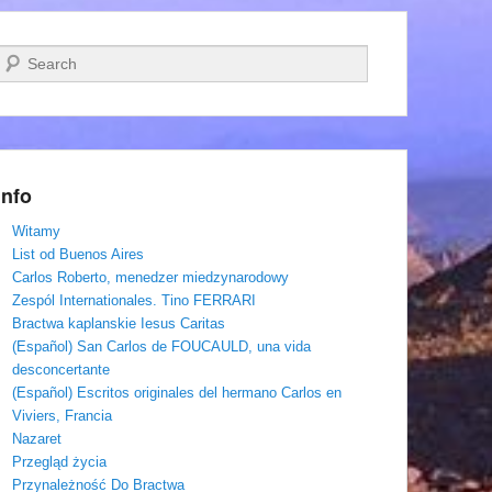
Szukaj
Info
Witamy
List od Buenos Aires
Carlos Roberto, menedzer miedzynarodowy
Zespól Internationales. Tino FERRARI
Bractwa kaplanskie Iesus Caritas
(Español) San Carlos de FOUCAULD, una vida
desconcertante
(Español) Escritos originales del hermano Carlos en
Viviers, Francia
Nazaret
Przegląd życia
Przynależność Do Bractwa