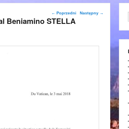
Nawigacja wpisu
←
Poprzedni
Następny
→
nal Beniamino STELLA