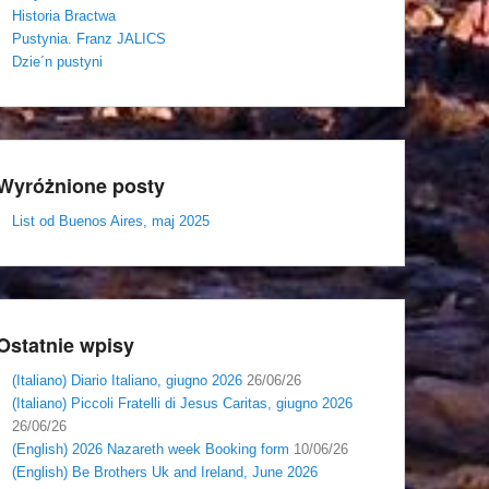
Historia Bractwa
Pustynia. Franz JALICS
Dzie´n pustyni
Wyróżnione posty
List od Buenos Aires, maj 2025
Ostatnie wpisy
(Italiano) Diario Italiano, giugno 2026
26/06/26
(Italiano) Piccoli Fratelli di Jesus Caritas, giugno 2026
26/06/26
(English) 2026 Nazareth week Booking form
10/06/26
(English) Be Brothers Uk and Ireland, June 2026