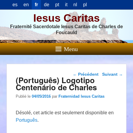
es
en
fr
de
pt
it
nl
pl
Iesus Caritas
Fraternité Sacerdotale Iesus Caritas de Charles de
Foucauld
Menu
Navigation dans les
←
Précédent
Suivant
→
(Português) Logotipo
articles
Centenário de Charles
Publié le
04/05/2016
par
Fraternidad Iesus Caritas
Désolé, cet article est seulement disponible en
Português
.