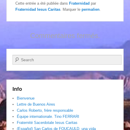
Cette entrée a été publiée dans
Fraternidad
par
Fraternidad Iesus Caritas
. Marquer le
permalien
.
Commentaires fermés.
Recherche
Info
Bienvenue
Lettre de Buenos Aires
Carlos Roberto, frère responsable
Équipe internationale. Tino FERRARI
Fraternité Sacerdotale Iesus Caritas
(Español) San Carlos de FOUCAULD, una vida