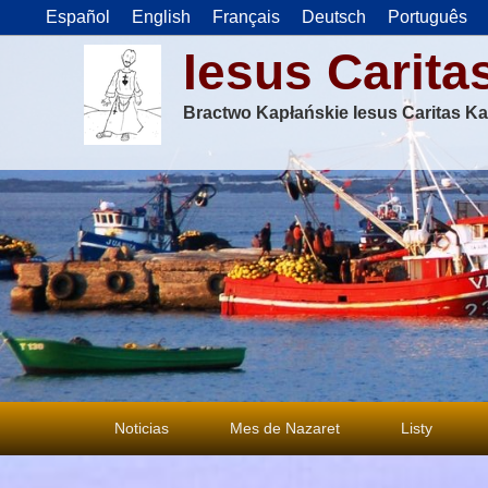
Español
English
Français
Deutsch
Português
Iesus Carita
Bractwo Kapłańskie Iesus Caritas Ka
Menu
Noticias
Mes de Nazaret
Listy
główne