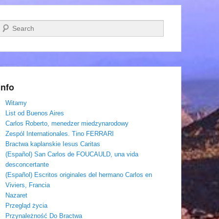
Szukaj
Info
Witamy
List od Buenos Aires
Carlos Roberto, menedzer miedzynarodowy
Zespól Internationales. Tino FERRARI
Bractwa kaplanskie Iesus Caritas
(Español) San Carlos de FOUCAULD, una vida
desconcertante
(Español) Escritos originales del hermano Carlos en
Viviers, Francia
Nazaret
Przegląd życia
Przynależność Do Bractwa