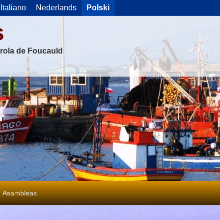
Italiano
Nederlands
Polski
s
rola de Foucauld
Asambleas