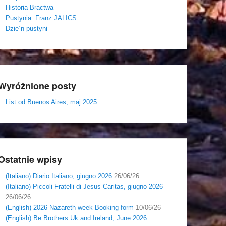
Historia Bractwa
Pustynia. Franz JALICS
Dzie´n pustyni
Wyróżnione posty
List od Buenos Aires, maj 2025
Ostatnie wpisy
(Italiano) Diario Italiano, giugno 2026
26/06/26
(Italiano) Piccoli Fratelli di Jesus Caritas, giugno 2026
26/06/26
(English) 2026 Nazareth week Booking form
10/06/26
(English) Be Brothers Uk and Ireland, June 2026