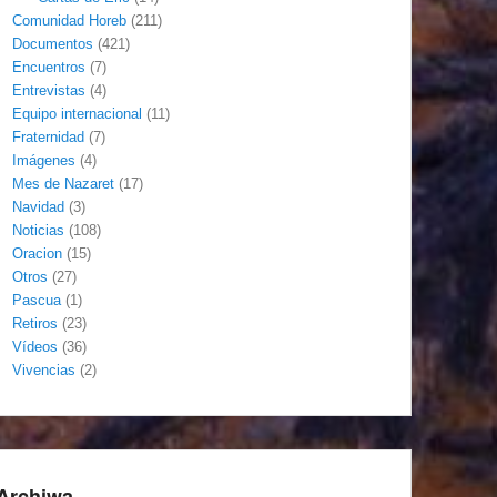
Comunidad Horeb
(211)
Documentos
(421)
Encuentros
(7)
Entrevistas
(4)
Equipo internacional
(11)
Fraternidad
(7)
Imágenes
(4)
Mes de Nazaret
(17)
Navidad
(3)
Noticias
(108)
Oracion
(15)
Otros
(27)
Pascua
(1)
Retiros
(23)
Vídeos
(36)
Vivencias
(2)
Archiwa