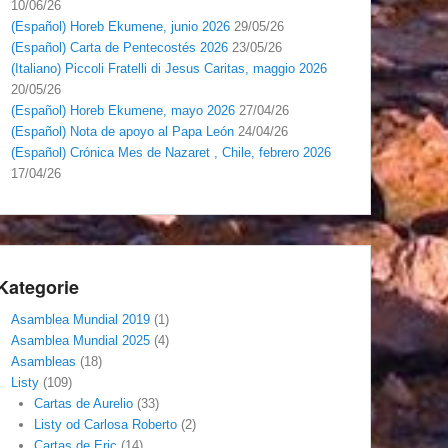
10/06/26
(Español) Horeb Ekumene, junio 2026
29/05/26
(Español) Carta de Pentecostés 2026
23/05/26
(Italiano) Piccoli Fratelli di Jesus Caritas, maggio 2026
20/05/26
(Español) Horeb Ekumene, mayo 2026
27/04/26
(Español) Nota de apoyo al Papa León
24/04/26
(Español) Crónica Mes de Nazaret , Chile, febrero 2026
17/04/26
Kategorie
Asamblea Mundial 2019
(1)
Asamblea Mundial 2025
(4)
Asambleas
(18)
Listy
(109)
Cartas de Aurelio
(33)
Listy od Carlosa Roberto
(2)
Cartas de Eric
(14)