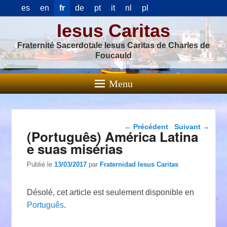
es
en
fr
de
pt
it
nl
pl
Iesus Caritas
Fraternité Sacerdotale Iesus Caritas de Charles de
Foucauld
Menu
Navigation dans les
←
Précédent
Suivant
→
(Português) América Latina
articles
e suas misérias
Publié le
13/03/2017
par
Fraternidad Iesus Caritas
Désolé, cet article est seulement disponible en
Português
.