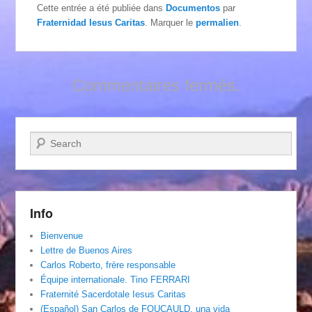
Cette entrée a été publiée dans
Documentos
par
Fraternidad Iesus Caritas
. Marquer le
permalien
.
Commentaires fermés.
Recherche
Info
Bienvenue
Lettre de Buenos Aires
Carlos Roberto, frère responsable
Équipe internationale. Tino FERRARI
Fraternité Sacerdotale Iesus Caritas
(Español) San Carlos de FOUCAULD, una vida