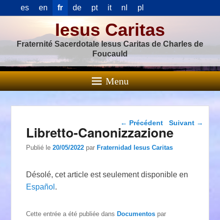
es
en
fr
de
pt
it
nl
pl
Iesus Caritas
Fraternité Sacerdotale Iesus Caritas de Charles de
Foucauld
Menu
Navigation dans les
←
Précédent
Suivant
→
Libretto-Canonizzazione
articles
Publié le
20/05/2022
par
Fraternidad Iesus Caritas
Désolé, cet article est seulement disponible en
Español
.
Cette entrée a été publiée dans
Documentos
par