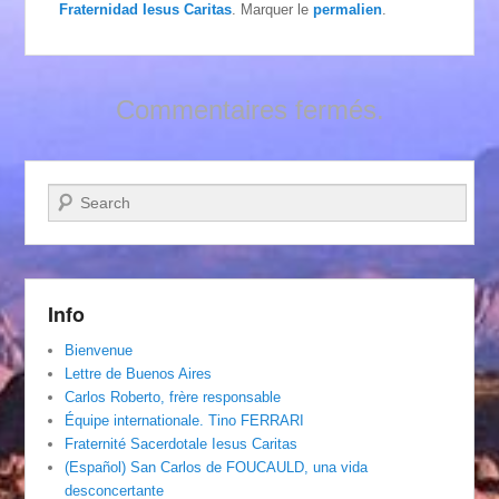
Fraternidad Iesus Caritas
. Marquer le
permalien
.
Commentaires fermés.
Recherche
Info
Bienvenue
Lettre de Buenos Aires
Carlos Roberto, frère responsable
Équipe internationale. Tino FERRARI
Fraternité Sacerdotale Iesus Caritas
(Español) San Carlos de FOUCAULD, una vida
desconcertante