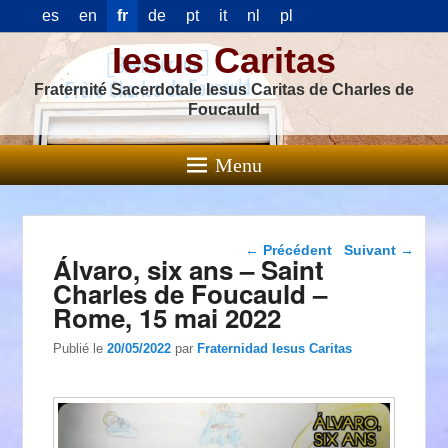
es
en
fr
de
pt
it
nl
pl
Iesus Caritas
Fraternité Sacerdotale Iesus Caritas de Charles de
Foucauld
Menu
Navigation dans les
←
Précédent
Suivant
→
Álvaro, six ans – Saint
articles
Charles de Foucauld –
Rome, 15 mai 2022
Publié le
20/05/2022
par
Fraternidad Iesus Caritas