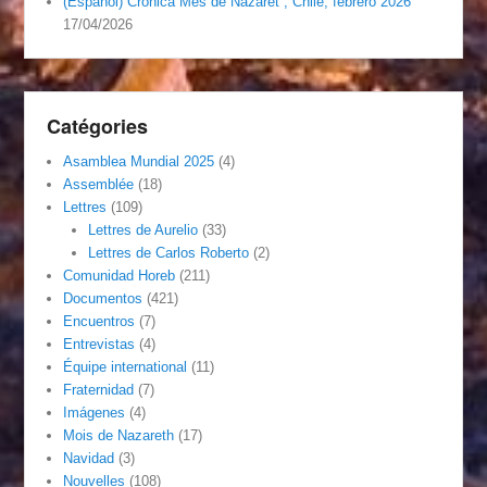
(Español) Crónica Mes de Nazaret , Chile, febrero 2026
17/04/2026
Catégories
Asamblea Mundial 2025
(4)
Assemblée
(18)
Lettres
(109)
Lettres de Aurelio
(33)
Lettres de Carlos Roberto
(2)
Comunidad Horeb
(211)
Documentos
(421)
Encuentros
(7)
Entrevistas
(4)
Équipe international
(11)
Fraternidad
(7)
Imágenes
(4)
Mois de Nazareth
(17)
Navidad
(3)
Nouvelles
(108)