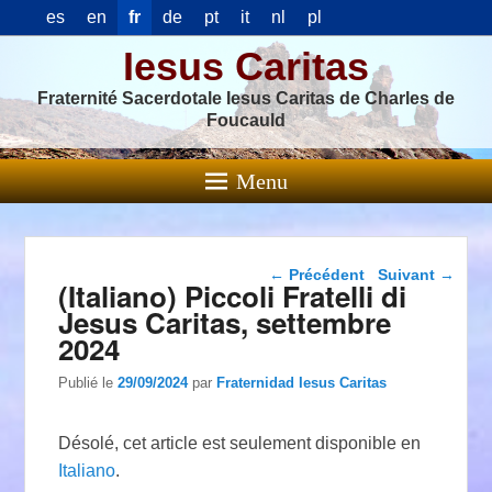
es
en
fr
de
pt
it
nl
pl
Iesus Caritas
Fraternité Sacerdotale Iesus Caritas de Charles de
Foucauld
Menu
Navigation dans les
←
Précédent
Suivant
→
(Italiano) Piccoli Fratelli di
articles
Jesus Caritas, settembre
2024
Publié le
29/09/2024
par
Fraternidad Iesus Caritas
Désolé, cet article est seulement disponible en
Italiano
.