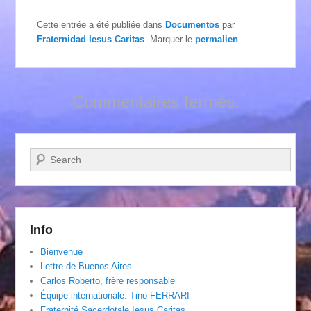
Cette entrée a été publiée dans
Documentos
par
Fraternidad Iesus Caritas
. Marquer le
permalien
.
Commentaires fermés.
Recherche
Info
Bienvenue
Lettre de Buenos Aires
Carlos Roberto, frère responsable
Équipe internationale. Tino FERRARI
Fraternité Sacerdotale Iesus Caritas