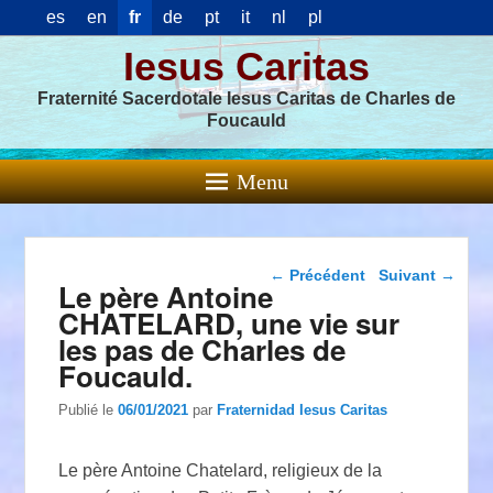
es
en
fr
de
pt
it
nl
pl
Iesus Caritas
Fraternité Sacerdotale Iesus Caritas de Charles de
Foucauld
Menu
Navigation dans les
←
Précédent
Suivant
→
Le père Antoine
articles
CHATELARD, une vie sur
les pas de Charles de
Foucauld.
Publié le
06/01/2021
par
Fraternidad Iesus Caritas
Le père Antoine Chatelard, religieux de la