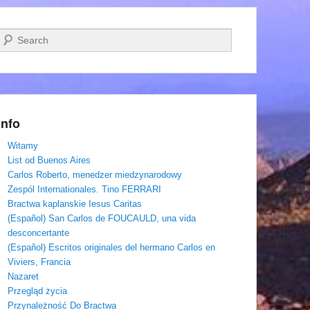
Szukaj
Info
Witamy
List od Buenos Aires
Carlos Roberto, menedzer miedzynarodowy
Zespól Internationales. Tino FERRARI
Bractwa kaplanskie Iesus Caritas
(Español) San Carlos de FOUCAULD, una vida
desconcertante
(Español) Escritos originales del hermano Carlos en
Viviers, Francia
Nazaret
Przegląd życia
Przynależność Do Bractwa