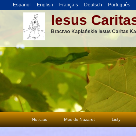
Español
English
Français
Deutsch
Português
Iesus Carita
Bractwo Kapłańskie Iesus Caritas Ka
Menu
Noticias
Mes de Nazaret
Listy
główne