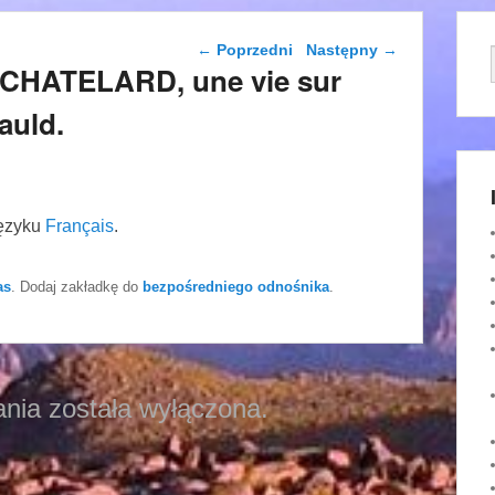
Nawigacja wpisu
←
Poprzedni
Następny
→
e CHATELARD, une vie sur
auld.
języku
Français
.
as
. Dodaj zakładkę do
bezpośredniego odnośnika
.
nia została wyłączona.