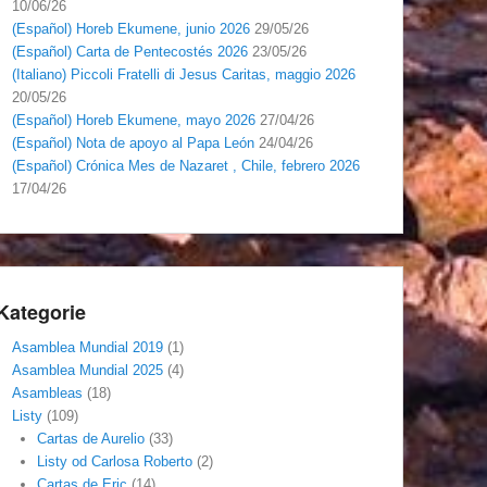
10/06/26
(Español) Horeb Ekumene, junio 2026
29/05/26
(Español) Carta de Pentecostés 2026
23/05/26
(Italiano) Piccoli Fratelli di Jesus Caritas, maggio 2026
20/05/26
(Español) Horeb Ekumene, mayo 2026
27/04/26
(Español) Nota de apoyo al Papa León
24/04/26
(Español) Crónica Mes de Nazaret , Chile, febrero 2026
17/04/26
Kategorie
Asamblea Mundial 2019
(1)
Asamblea Mundial 2025
(4)
Asambleas
(18)
Listy
(109)
Cartas de Aurelio
(33)
Listy od Carlosa Roberto
(2)
Cartas de Eric
(14)