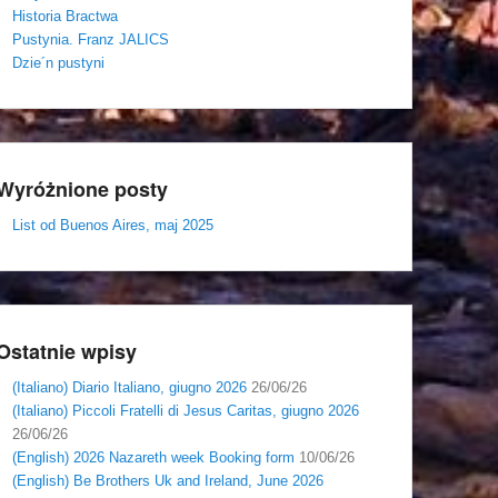
Historia Bractwa
Pustynia. Franz JALICS
Dzie´n pustyni
Wyróżnione posty
List od Buenos Aires, maj 2025
Ostatnie wpisy
(Italiano) Diario Italiano, giugno 2026
26/06/26
(Italiano) Piccoli Fratelli di Jesus Caritas, giugno 2026
26/06/26
(English) 2026 Nazareth week Booking form
10/06/26
(English) Be Brothers Uk and Ireland, June 2026