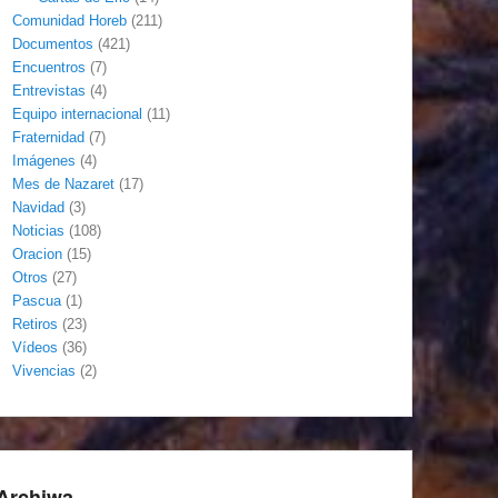
Comunidad Horeb
(211)
Documentos
(421)
Encuentros
(7)
Entrevistas
(4)
Equipo internacional
(11)
Fraternidad
(7)
Imágenes
(4)
Mes de Nazaret
(17)
Navidad
(3)
Noticias
(108)
Oracion
(15)
Otros
(27)
Pascua
(1)
Retiros
(23)
Vídeos
(36)
Vivencias
(2)
Archiwa