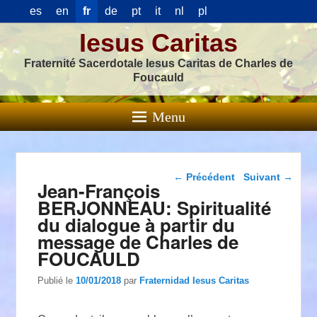
es
en
fr
de
pt
it
nl
pl
Iesus Caritas
Fraternité Sacerdotale Iesus Caritas de Charles de
Foucauld
Menu
Navigation dans les
←
Précédent
Suivant
→
Jean-François
articles
BERJONNEAU: Spiritualité
du dialogue à partir du
message de Charles de
FOUCAULD
Publié le
10/01/2018
par
Fraternidad Iesus Caritas