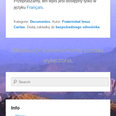
Przepraszamy, ten wpis jest dostępny tylko w
języku
Français
.
Kategorie:
Documentos
. Autor:
Fraternidad Iesus
Caritas
. Dodaj zakładkę do
bezpośredniego odnośnika
.
Możliwość komentowania została
wyłączona.
Szukaj
Info