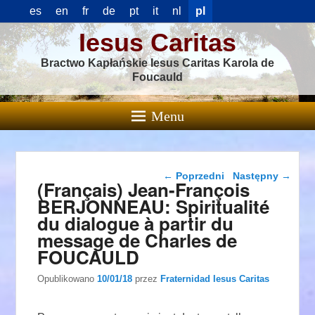
es
en
fr
de
pt
it
nl
pl
Iesus Caritas
Bractwo Kapłańskie Iesus Caritas Karola de
Foucauld
Menu
Nawigacja wpisu
←
Poprzedni
Następny
→
(Français) Jean-François
BERJONNEAU: Spiritualité
du dialogue à partir du
message de Charles de
FOUCAULD
Opublikowano
10/01/18
przez
Fraternidad Iesus Caritas