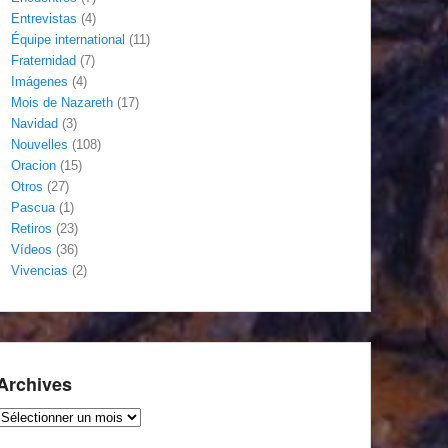
Entrevistas
(4)
Équipe international
(11)
Fraternidad
(7)
Imágenes
(4)
Mois de Nazareth
(17)
Navidad
(3)
Nouvelles
(108)
Oracion
(15)
Otros
(27)
Pascua
(1)
Retiros
(23)
Vídeos
(36)
Vivencias
(2)
Archives
Archives