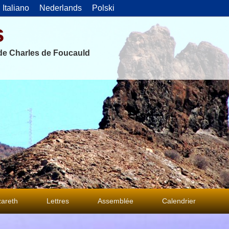
Italiano
Nederlands
Polski
s
 de Charles de Foucauld
areth
Lettres
Assemblée
Calendrier