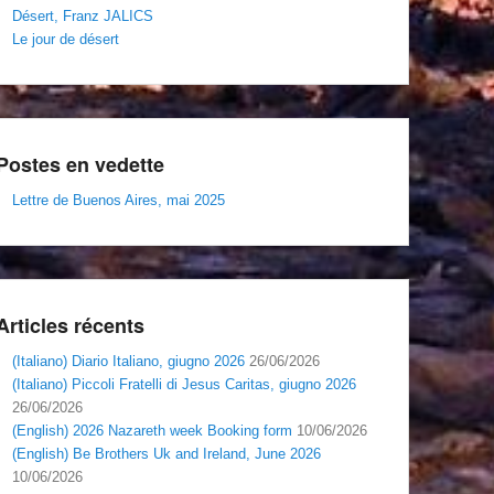
Désert, Franz JALICS
Le jour de désert
Postes en vedette
Lettre de Buenos Aires, mai 2025
Articles récents
(Italiano) Diario Italiano, giugno 2026
26/06/2026
(Italiano) Piccoli Fratelli di Jesus Caritas, giugno 2026
26/06/2026
(English) 2026 Nazareth week Booking form
10/06/2026
(English) Be Brothers Uk and Ireland, June 2026
10/06/2026