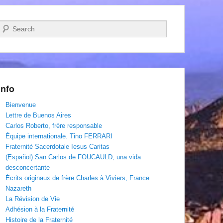
Recherche
Info
Bienvenue
Lettre de Buenos Aires
Carlos Roberto, frère responsable
Équipe internationale. Tino FERRARI
Fraternité Sacerdotale Iesus Caritas
(Español) San Carlos de FOUCAULD, una vida
desconcertante
Écrits originaux de frère Charles à Viviers, France
Nazareth
La Révision de Vie
Adhésion à la Fraternité
Histoire de la Fraternité