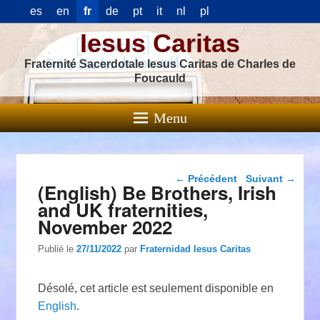
es
en
fr
de
pt
it
nl
pl
Iesus Caritas
Fraternité Sacerdotale Iesus Caritas de Charles de
Foucauld
Menu
Navigation dans les
←
Précédent
Suivant
→
(English) Be Brothers, Irish
articles
and UK fraternities,
November 2022
Publié le
27/11/2022
par
Fraternidad Iesus Caritas
Désolé, cet article est seulement disponible en
English
.