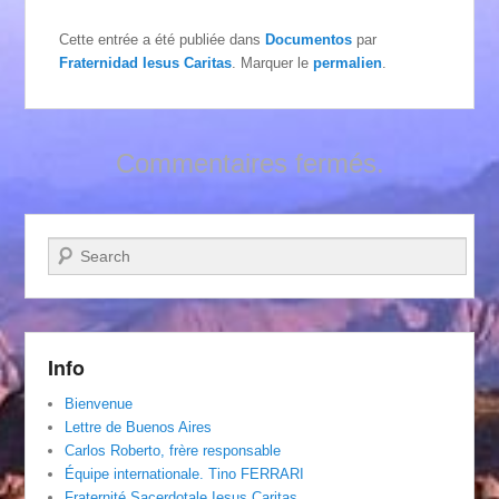
Cette entrée a été publiée dans
Documentos
par
Fraternidad Iesus Caritas
. Marquer le
permalien
.
Commentaires fermés.
Recherche
Info
Bienvenue
Lettre de Buenos Aires
Carlos Roberto, frère responsable
Équipe internationale. Tino FERRARI
Fraternité Sacerdotale Iesus Caritas