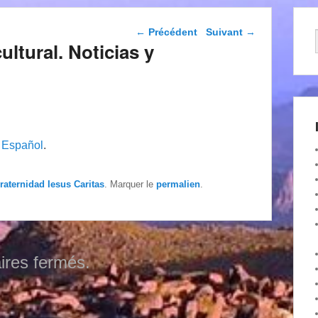
Navigation dans les
←
Précédent
Suivant
→
articles
ultural. Noticias y
n
Español
.
raternidad Iesus Caritas
. Marquer le
permalien
.
res fermés.