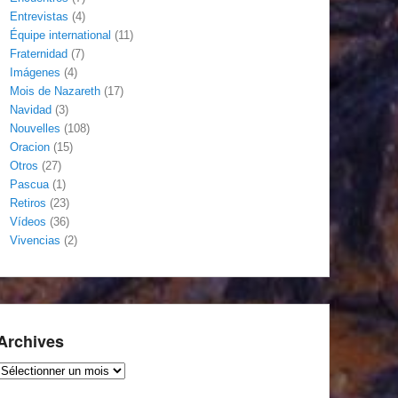
Entrevistas
(4)
Équipe international
(11)
Fraternidad
(7)
Imágenes
(4)
Mois de Nazareth
(17)
Navidad
(3)
Nouvelles
(108)
Oracion
(15)
Otros
(27)
Pascua
(1)
Retiros
(23)
Vídeos
(36)
Vivencias
(2)
Archives
Archives