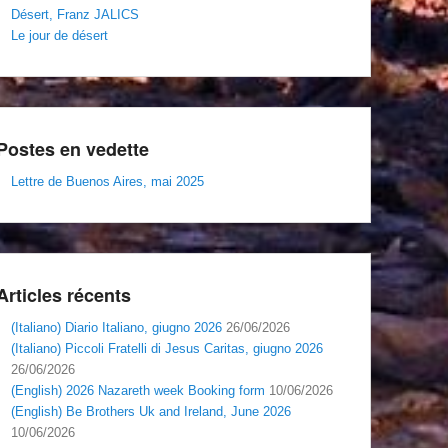
Désert, Franz JALICS
Le jour de désert
Postes en vedette
Lettre de Buenos Aires, mai 2025
Articles récents
(Italiano) Diario Italiano, giugno 2026
26/06/2026
(Italiano) Piccoli Fratelli di Jesus Caritas, giugno 2026
26/06/2026
(English) 2026 Nazareth week Booking form
10/06/2026
(English) Be Brothers Uk and Ireland, June 2026
10/06/2026