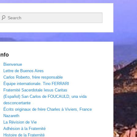
Recherche
Info
Bienvenue
Lettre de Buenos Aires
Carlos Roberto, frère responsable
Équipe internationale. Tino FERRARI
Fraternité Sacerdotale Iesus Caritas
(Español) San Carlos de FOUCAULD, una vida
desconcertante
Écrits originaux de frère Charles à Viviers, France
Nazareth
La Révision de Vie
Adhésion à la Fraternité
Histoire de la Fraternité