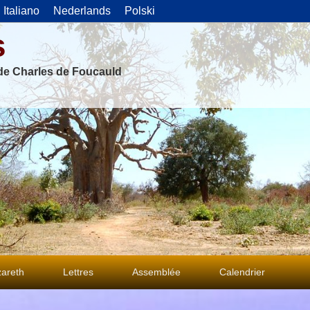
Italiano
Nederlands
Polski
s
 de Charles de Foucauld
areth
Lettres
Assemblée
Calendrier