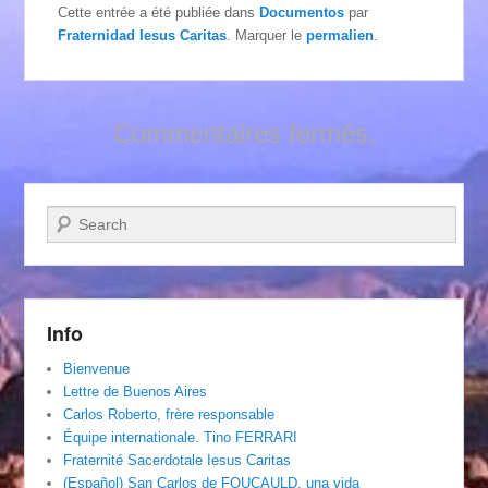
Cette entrée a été publiée dans
Documentos
par
Fraternidad Iesus Caritas
. Marquer le
permalien
.
Commentaires fermés.
Recherche
Info
Bienvenue
Lettre de Buenos Aires
Carlos Roberto, frère responsable
Équipe internationale. Tino FERRARI
Fraternité Sacerdotale Iesus Caritas
(Español) San Carlos de FOUCAULD, una vida