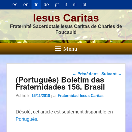
es
en
fr
de
pt
it
nl
pl
Iesus Caritas
Fraternité Sacerdotale Iesus Caritas de Charles de
Foucauld
Menu
Navigation dans les
←
Précédent
Suivant
→
(Português) Boletim das
articles
Fraternidades 158. Brasil
Publié le
16/11/2019
par
Fraternidad Iesus Caritas
Désolé, cet article est seulement disponible en
Português
.