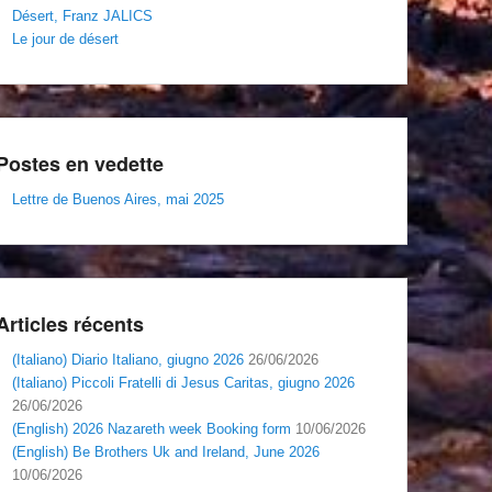
Désert, Franz JALICS
Le jour de désert
Postes en vedette
Lettre de Buenos Aires, mai 2025
Articles récents
(Italiano) Diario Italiano, giugno 2026
26/06/2026
(Italiano) Piccoli Fratelli di Jesus Caritas, giugno 2026
26/06/2026
(English) 2026 Nazareth week Booking form
10/06/2026
(English) Be Brothers Uk and Ireland, June 2026
10/06/2026