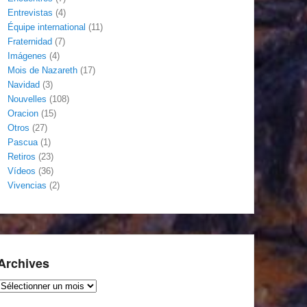
Entrevistas
(4)
Équipe international
(11)
Fraternidad
(7)
Imágenes
(4)
Mois de Nazareth
(17)
Navidad
(3)
Nouvelles
(108)
Oracion
(15)
Otros
(27)
Pascua
(1)
Retiros
(23)
Vídeos
(36)
Vivencias
(2)
Archives
Archives