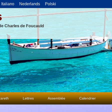
Italiano
Nederlands
Polski
s
 de Charles de Foucauld
areth
Lettres
Assemblée
Calendrier