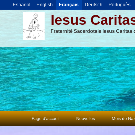
Español
English
Français
Deutsch
Português
Iesus Carita
Fraternité Sacerdotale Iesus Caritas
Premier
Page d’accueil
Nouvelles
Mois de Naz
menu