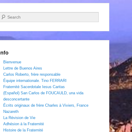
Recherche
Info
Bienvenue
Lettre de Buenos Aires
Carlos Roberto, frère responsable
Équipe internationale. Tino FERRARI
Fraternité Sacerdotale Iesus Caritas
(Español) San Carlos de FOUCAULD, una vida
desconcertante
Écrits originaux de frère Charles à Viviers, France
Nazareth
La Révision de Vie
Adhésion à la Fraternité
Histoire de la Fraternité