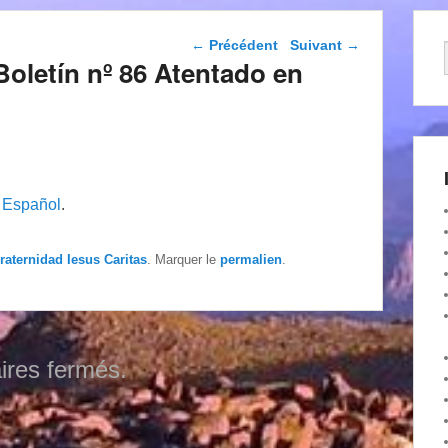
Navigation dans les
←
Précédent
Suivant
→
articles
oletín nº 86 Atentado en
n
Español
.
raternidad Iesus Caritas
. Marquer le
permalien
.
res fermés.