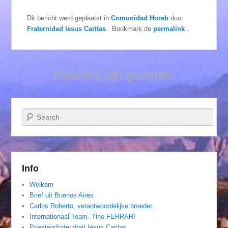
Dit bericht werd geplaatst in
Comunidad Horeb
door
Fraternidad Iesus Caritas
. Bookmark de
permalink
.
Reacties zijn gesloten.
Zoeken
Info
Welkom
Brief uit Buenos Aires
Carlos Roberto, verantwoordelijke broeder
Internationaal Team. Tino FERRARI
Priestersfraterniteit Iesus Caritas