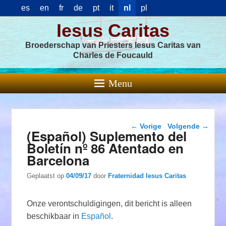
es
en
fr
de
pt
it
nl
pl
Iesus Caritas
Broederschap van Priesters Iesus Caritas van
Charles de Foucauld
Menu
Berichtnavigatie
←
Vorige
Volgende
→
(Español) Suplemento del
Boletín nº 86 Atentado en
Barcelona
Geplaatst op
04/09/17
door
Fraternidad Iesus Caritas
Onze verontschuldigingen, dit bericht is alleen
beschikbaar in
Español
.