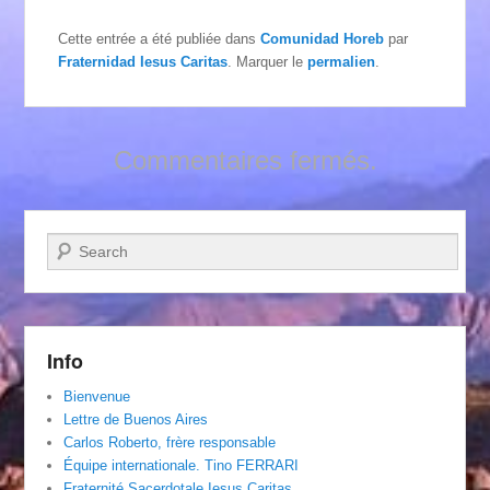
Cette entrée a été publiée dans
Comunidad Horeb
par
Fraternidad Iesus Caritas
. Marquer le
permalien
.
Commentaires fermés.
Recherche
Info
Bienvenue
Lettre de Buenos Aires
Carlos Roberto, frère responsable
Équipe internationale. Tino FERRARI
Fraternité Sacerdotale Iesus Caritas