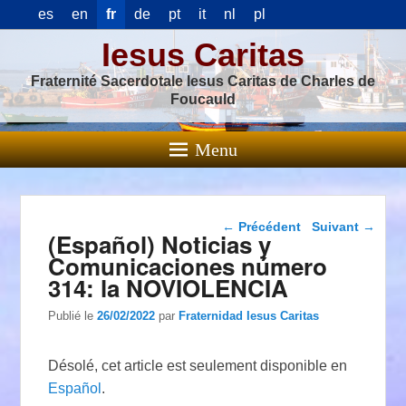
es
en
fr
de
pt
it
nl
pl
Iesus Caritas
Fraternité Sacerdotale Iesus Caritas de Charles de
Foucauld
Menu
Navigation dans les
←
Précédent
Suivant
→
(Español) Noticias y
articles
Comunicaciones número
314: la NOVIOLENCIA
Publié le
26/02/2022
par
Fraternidad Iesus Caritas
Désolé, cet article est seulement disponible en
Español
.