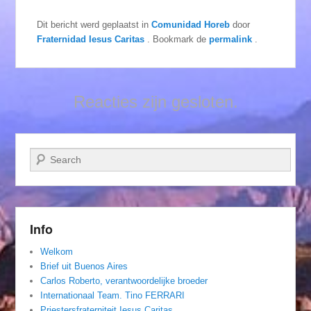
Dit bericht werd geplaatst in
Comunidad Horeb
door
Fraternidad Iesus Caritas
. Bookmark de
permalink
.
Reacties zijn gesloten.
Zoeken
Info
Welkom
Brief uit Buenos Aires
Carlos Roberto, verantwoordelijke broeder
Internationaal Team. Tino FERRARI
Priestersfraterniteit Iesus Caritas