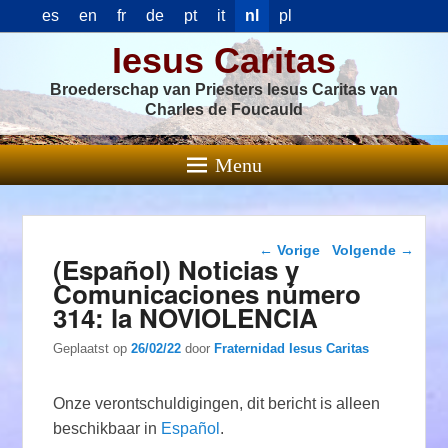
es
en
fr
de
pt
it
nl
pl
Iesus Caritas
Broederschap van Priesters Iesus Caritas van
Charles de Foucauld
Menu
Berichtnavigatie
←
Vorige
Volgende
→
(Español) Noticias y
Comunicaciones número
314: la NOVIOLENCIA
Geplaatst op
26/02/22
door
Fraternidad Iesus Caritas
Onze verontschuldigingen, dit bericht is alleen
beschikbaar in
Español
.