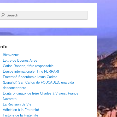
Recherche
Info
Bienvenue
Lettre de Buenos Aires
Carlos Roberto, frère responsable
Équipe internationale. Tino FERRARI
Fraternité Sacerdotale Iesus Caritas
(Español) San Carlos de FOUCAULD, una vida
desconcertante
Écrits originaux de frère Charles à Viviers, France
Nazareth
La Révision de Vie
Adhésion à la Fraternité
Histoire de la Fraternité