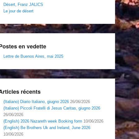
Désert, Franz JALICS
Le jour de désert
Postes en vedette
Lettre de Buenos Aires, mai 2025
Articles récents
(Italiano) Diario Italiano, giugno 2026
26/06/2026
(Italiano) Piccoli Fratelli di Jesus Caritas, giugno 2026
26/06/2026
(English) 2026 Nazareth week Booking form
10/06/2026
(English) Be Brothers Uk and Ireland, June 2026
10/06/2026