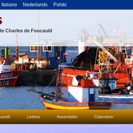
Italiano
Nederlands
Polski
s
 de Charles de Foucauld
areth
Lettres
Assemblée
Calendrier