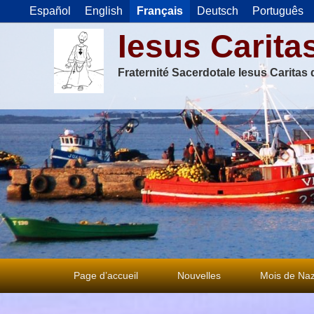
Español
English
Français
Deutsch
Português
Iesus Carita
Fraternité Sacerdotale Iesus Caritas
Premier
Page d’accueil
Nouvelles
Mois de Naz
menu