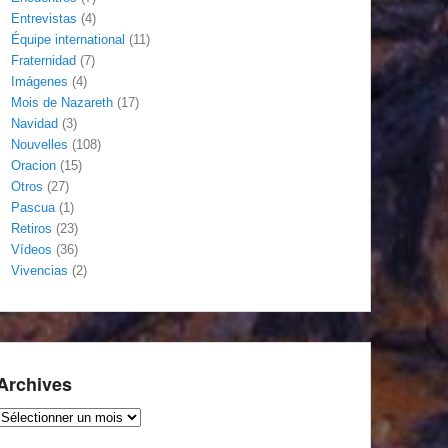
Entrevistas
(4)
Équipe international
(11)
Fraternidad
(7)
Imágenes
(4)
Mois de Nazareth
(17)
Navidad
(3)
Nouvelles
(108)
Oracion
(15)
Otros
(27)
Pascua
(1)
Retiros
(23)
Vídeos
(36)
Vivencias
(2)
Archives
Archives