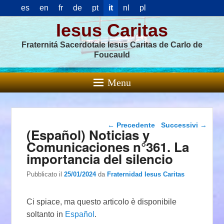
es
en
fr
de
pt
it
nl
pl
Iesus Caritas
Fraternitá Sacerdotale Iesus Caritas de Carlo de
Foucauld
Menu
Navigazione articolo
←
Precedente
Successivi
→
(Español) Noticias y
Comunicaciones n°361. La
importancia del silencio
Pubblicato il
25/01/2024
da
Fraternidad Iesus Caritas
Ci spiace, ma questo articolo è disponibile
soltanto in
Español
.