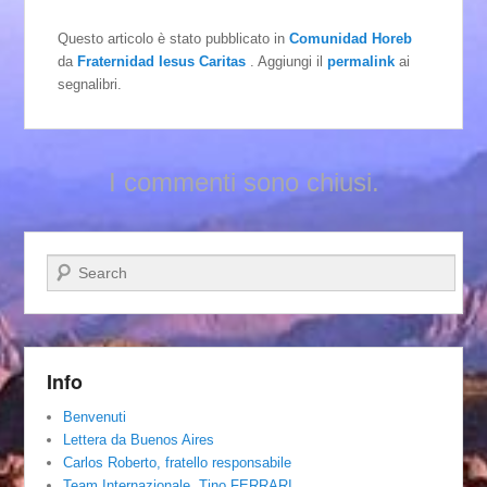
Questo articolo è stato pubblicato in
Comunidad Horeb
da
Fraternidad Iesus Caritas
. Aggiungi il
permalink
ai
segnalibri.
I commenti sono chiusi.
Cerca
Info
Benvenuti
Lettera da Buenos Aires
Carlos Roberto, fratello responsabile
Team Internazionale. Tino FERRARI