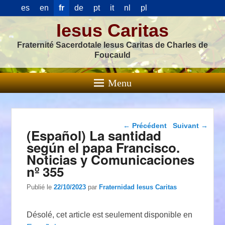
es
en
fr
de
pt
it
nl
pl
Iesus Caritas
Fraternité Sacerdotale Iesus Caritas de Charles de
Foucauld
Menu
Navigation dans les
←
Précédent
Suivant
→
(Español) La santidad
articles
según el papa Francisco.
Noticias y Comunicaciones
nº 355
Publié le
22/10/2023
par
Fraternidad Iesus Caritas
Désolé, cet article est seulement disponible en