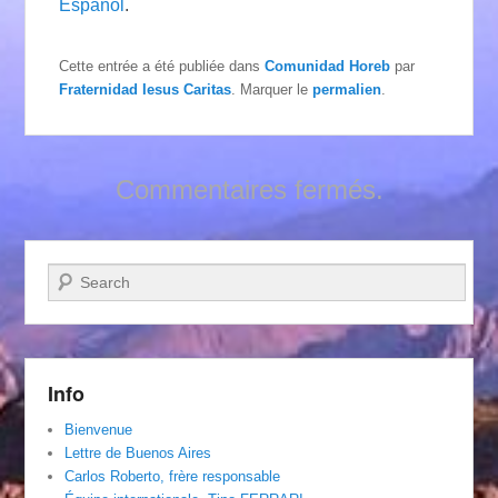
Español
.
Cette entrée a été publiée dans
Comunidad Horeb
par
Fraternidad Iesus Caritas
. Marquer le
permalien
.
Commentaires fermés.
Recherche
Info
Bienvenue
Lettre de Buenos Aires
Carlos Roberto, frère responsable