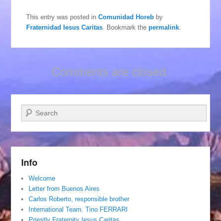
This entry was posted in
Comunidad Horeb
by
Fraternidad Iesus Caritas
. Bookmark the
permalink
.
Comments are closed.
Search
Info
Welcome
Letter from Buenos Aires
Carlos Roberto, responsible brother
International Team. Tino FERRARI
Priestly Fraternity Iesus Caritas