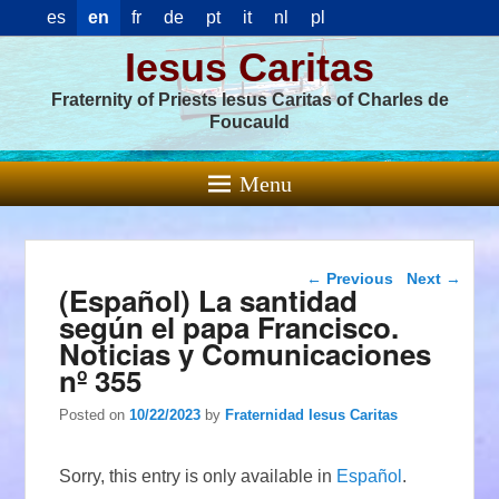
es
en
fr
de
pt
it
nl
pl
Iesus Caritas
Fraternity of Priests Iesus Caritas of Charles de
Foucauld
Menu
Post navigation
←
Previous
Next
→
(Español) La santidad
según el papa Francisco.
Noticias y Comunicaciones
nº 355
Posted on
10/22/2023
by
Fraternidad Iesus Caritas
Sorry, this entry is only available in
Español
.