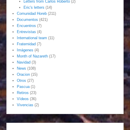
Letters from Carlos Roberto
(2)
Eric's letters
(14)
Comunidad Horeb
(211)
Documentos
(421)
Encuentros
(7)
Entrevistas
(4)
International team
(11)
Fraternidad
(7)
Imágenes
(4)
Month of Nazareth
(17)
Navidad
(3)
News
(108)
Oracion
(15)
Otros
(27)
Pascua
(1)
Retiros
(23)
Vídeos
(36)
Vivencias
(2)