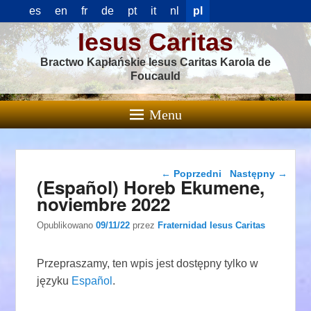
es
en
fr
de
pt
it
nl
pl
Iesus Caritas
Bractwo Kapłańskie Iesus Caritas Karola de
Foucauld
Menu
Nawigacja wpisu
←
Poprzedni
Następny
→
(Español) Horeb Ekumene,
noviembre 2022
Opublikowano
09/11/22
przez
Fraternidad Iesus Caritas
Przepraszamy, ten wpis jest dostępny tylko w
języku
Español
.