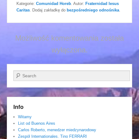
Kategorie:
Comunidad Horeb
. Autor:
Fraternidad Iesus
Caritas
. Dodaj zakładkę do
bezpośredniego odnośnika
.
Możliwość komentowania została
wyłączona.
Szukaj
Info
Witamy
List od Buenos Aires
Carlos Roberto, menedzer miedzynarodowy
Zespól Internationales. Tino FERRARI