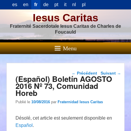
es
en
fr
de
pt
it
nl
pl
Iesus Caritas
Fraternité Sacerdotale Iesus Caritas de Charles de
Foucauld
Menu
Navigation dans les
←
Précédent
Suivant
→
(Español) Boletín AGOSTO
articles
2016 Nº 73, Comunidad
Horeb
Publié le
10/08/2016
par
Fraternidad Iesus Caritas
Désolé, cet article est seulement disponible en
Español
.