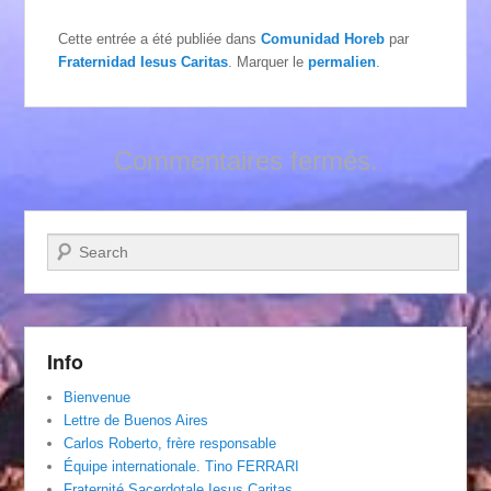
Cette entrée a été publiée dans
Comunidad Horeb
par
Fraternidad Iesus Caritas
. Marquer le
permalien
.
Commentaires fermés.
Recherche
Info
Bienvenue
Lettre de Buenos Aires
Carlos Roberto, frère responsable
Équipe internationale. Tino FERRARI
Fraternité Sacerdotale Iesus Caritas