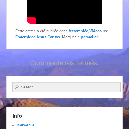
Cette entrée a été publiée dans
Assemblée
,
Vídeos
par
Fraternidad Iesus Caritas
. Marquer le
permalien
.
Commentaires fermés.
Recherche
Info
Bienvenue