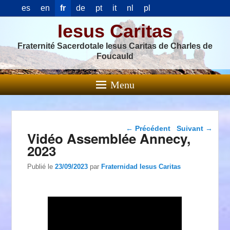
es
en
fr
de
pt
it
nl
pl
Iesus Caritas
Fraternité Sacerdotale Iesus Caritas de Charles de
Foucauld
Menu
Navigation dans les
←
Précédent
Suivant
→
Vidéo Assemblée Annecy,
articles
2023
Publié le
23/09/2023
par
Fraternidad Iesus Caritas