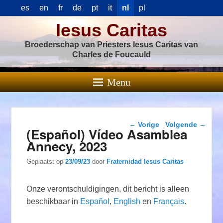
es
en
fr
de
pt
it
nl
pl
Iesus Caritas
Broederschap van Priesters Iesus Caritas van
Charles de Foucauld
Menu
Berichtnavigatie
←
Vorige
Volgende
→
(Español) Vídeo Asamblea
Annecy, 2023
Geplaatst op
23/09/23
door
Fraternidad Iesus Caritas
Onze verontschuldigingen, dit bericht is alleen
beschikbaar in
Español
,
English
en
Français
.