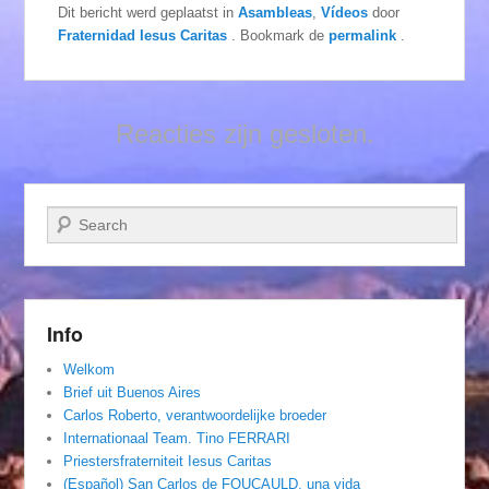
Dit bericht werd geplaatst in
Asambleas
,
Vídeos
door
Fraternidad Iesus Caritas
. Bookmark de
permalink
.
Reacties zijn gesloten.
Zoeken
Info
Welkom
Brief uit Buenos Aires
Carlos Roberto, verantwoordelijke broeder
Internationaal Team. Tino FERRARI
Priestersfraterniteit Iesus Caritas
(Español) San Carlos de FOUCAULD, una vida