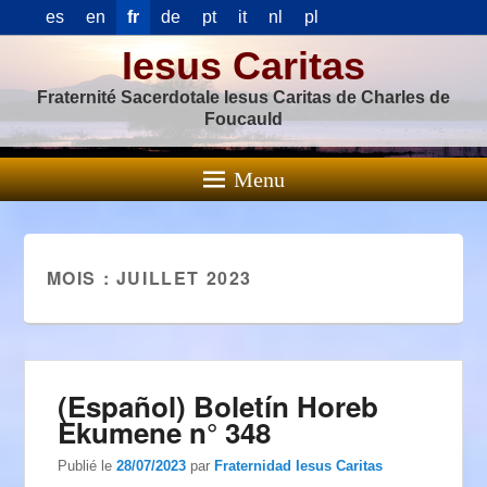
es
en
fr
de
pt
it
nl
pl
Iesus Caritas
Fraternité Sacerdotale Iesus Caritas de Charles de
Foucauld
Menu
MOIS :
JUILLET 2023
(Español) Boletín Horeb
Ekumene n° 348
Publié le
28/07/2023
par
Fraternidad Iesus Caritas