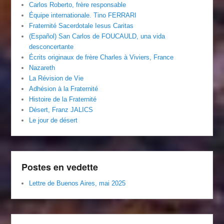
Carlos Roberto, frère responsable
Équipe internationale. Tino FERRARI
Fraternité Sacerdotale Iesus Caritas
(Español) San Carlos de FOUCAULD, una vida
desconcertante
Écrits originaux de frère Charles à Viviers, France
Nazareth
La Révision de Vie
Adhésion à la Fraternité
Histoire de la Fraternité
Désert, Franz JALICS
Le jour de désert
Postes en vedette
Lettre de Buenos Aires, mai 2025