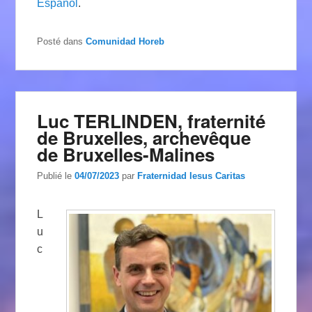
Español
.
Posté dans
Comunidad Horeb
Luc TERLINDEN, fraternité
de Bruxelles, archevêque
de Bruxelles-Malines
Publié le
04/07/2023
par
Fraternidad Iesus Caritas
L
u
c