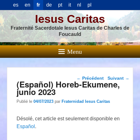
es
en
fr
de
pt
it
nl
pl
Iesus Caritas
Fraternité Sacerdotale Iesus Caritas de Charles de
Foucauld
Menu
Navigation dans les
←
Précédent
Suivant
→
(Español) Horeb-Ekumene,
articles
junio 2023
Publié le
04/07/2023
par
Fraternidad Iesus Caritas
Désolé, cet article est seulement disponible en
Español
.