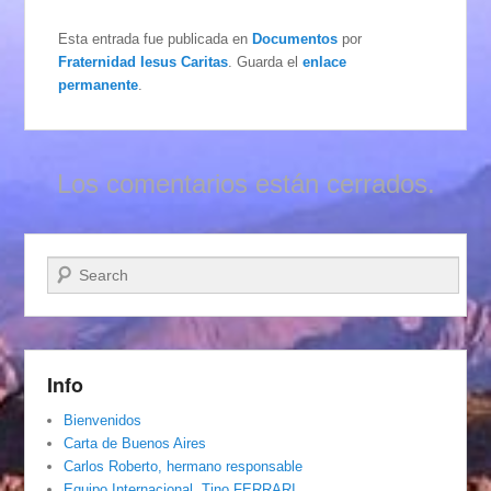
Esta entrada fue publicada en
Documentos
por
Fraternidad Iesus Caritas
. Guarda el
enlace
permanente
.
Los comentarios están cerrados.
Buscar
Info
Bienvenidos
Carta de Buenos Aires
Carlos Roberto, hermano responsable
Equipo Internacional. Tino FERRARI