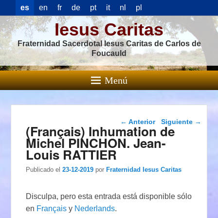
es
en
fr
de
pt
it
nl
pl
Iesus Caritas
Fraternidad Sacerdotal Iesus Caritas de Carlos de
Foucauld
Menú
Navegación de
←
Anterior
Siguiente
→
(Français) Inhumation de
entradas
Michel PINCHON. Jean-
Louis RATTIER
Publicado el
23-12-2019
por
Fraternidad Iesus Caritas
Disculpa, pero esta entrada está disponible sólo
en
Français
y
Nederlands
.