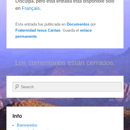
Disculpa, pero esta entrada está disponible sólo
en
Français
.
Esta entrada fue publicada en
Documentos
por
Fraternidad Iesus Caritas
. Guarda el
enlace
permanente
.
Los comentarios están cerrados.
Buscar
Info
Bienvenidos