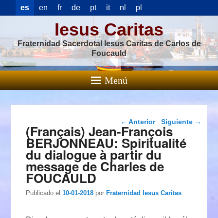
es
en
fr
de
pt
it
nl
pl
Iesus Caritas
Fraternidad Sacerdotal Iesus Caritas de Carlos de
Foucauld
Menú
Navegación de
←
Anterior
Siguiente
→
(Français) Jean-François
entradas
BERJONNEAU: Spiritualité
du dialogue à partir du
message de Charles de
FOUCAULD
Publicado el
10-01-2018
por
Fraternidad Iesus Caritas