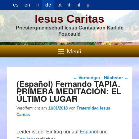
es
en
fr
de
pt
it
nl
pl
Iesus Caritas
Priestergmeinschaft Iesus Caritas von Karl de
Foucauld
Menü
Beitragsnavigation
←
Vorheriger
Nächster
→
(Español) Fernando TAPIA.
PRIMERA MEDITACIÓN: EL
ÚLTIMO LUGAR
Veröffentlicht am
11/01/2018
von
Fraternidad Iesus
Caritas
Leider ist der Eintrag nur auf
Español
und