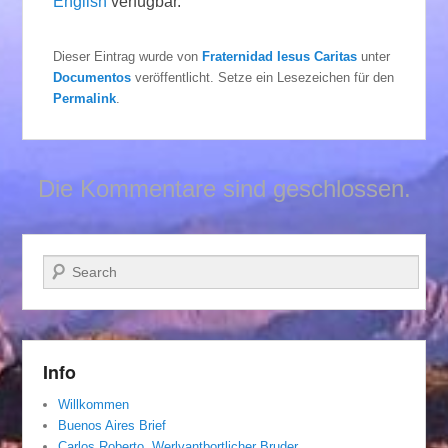
English
verfügbar.
Dieser Eintrag wurde von
Fraternidad Iesus Caritas
unter
Documentos
veröffentlicht. Setze ein Lesezeichen für den
Permalink
.
Die Kommentare sind geschlossen.
Suchen
Info
Willkommen
Buenos Aires Brief
Carlos Roberto, Werlvantbortlicher Bruder