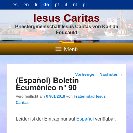
es
en
fr
de
pt
it
nl
pl
Iesus Caritas
Priestergmeinschaft Iesus Caritas von Karl de
Foucauld
Menü
Beitragsnavigation
←
Vorheriger
Nächster
→
(Español) Boletín
Ecuménico n° 90
Veröffentlicht am
07/01/2018
von
Fraternidad Iesus
Caritas
Leider ist der Eintrag nur auf
Español
verfügbar.