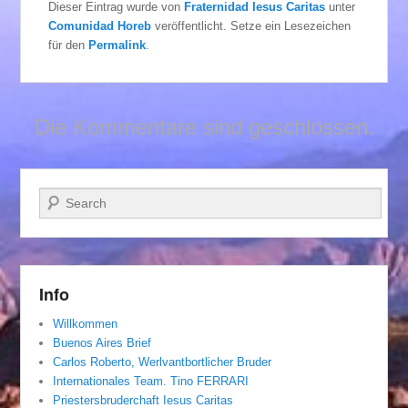
Dieser Eintrag wurde von
Fraternidad Iesus Caritas
unter
Comunidad Horeb
veröffentlicht. Setze ein Lesezeichen
für den
Permalink
.
Die Kommentare sind geschlossen.
Suchen
Info
Willkommen
Buenos Aires Brief
Carlos Roberto, Werlvantbortlicher Bruder
Internationales Team. Tino FERRARI
Priestersbruderchaft Iesus Caritas