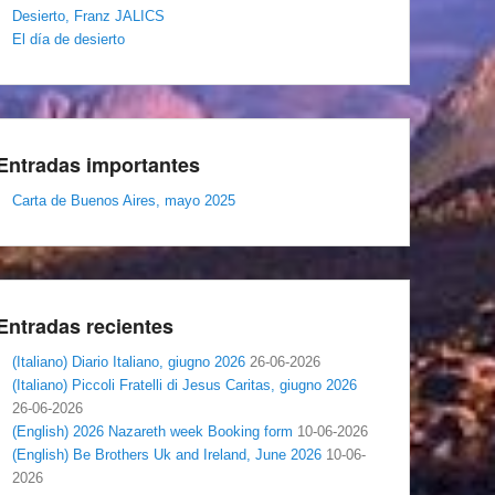
Desierto, Franz JALICS
El día de desierto
Entradas importantes
Carta de Buenos Aires, mayo 2025
Entradas recientes
(Italiano) Diario Italiano, giugno 2026
26-06-2026
(Italiano) Piccoli Fratelli di Jesus Caritas, giugno 2026
26-06-2026
(English) 2026 Nazareth week Booking form
10-06-2026
(English) Be Brothers Uk and Ireland, June 2026
10-06-
2026