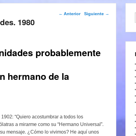
Navegación de
←
Anterior
Siguiente
→
entradas
ades. 1980
ernidades probablemente
un hermano de la
 1902: “Quiero acostumbrar a todos los
idólatras a mirarme como su “Hermano Universal”.
e su mensaje. ¿Cómo lo vivimos? He aquí unos