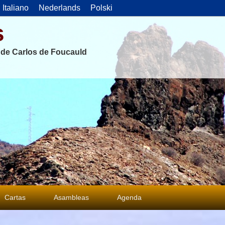
Italiano
Nederlands
Polski
s
s de Carlos de Foucauld
Cartas
Asambleas
Agenda