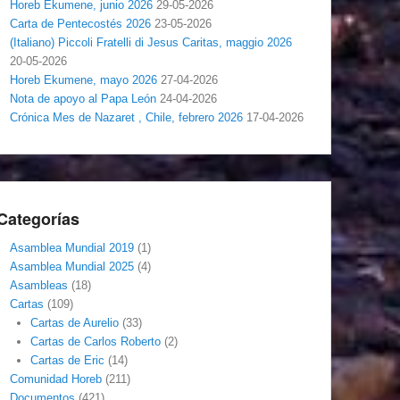
Horeb Ekumene, junio 2026
29-05-2026
Carta de Pentecostés 2026
23-05-2026
(Italiano) Piccoli Fratelli di Jesus Caritas, maggio 2026
20-05-2026
Horeb Ekumene, mayo 2026
27-04-2026
Nota de apoyo al Papa León
24-04-2026
Crónica Mes de Nazaret , Chile, febrero 2026
17-04-2026
Categorías
Asamblea Mundial 2019
(1)
Asamblea Mundial 2025
(4)
Asambleas
(18)
Cartas
(109)
Cartas de Aurelio
(33)
Cartas de Carlos Roberto
(2)
Cartas de Eric
(14)
Comunidad Horeb
(211)
Documentos
(421)