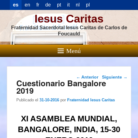
es
en
fr
de
pt
it
nl
pl
Iesus Caritas
Fraternidad Sacerdotal Iesus Caritas de Carlos de
Foucauld
Menú
Navegación de
←
Anterior
Siguiente
→
Cuestionario Bangalore
entradas
2019
Publicado el
31-10-2016
por
Fraternidad Iesus Caritas
XI ASAMBLEA MUNDIAL,
BANGALORE, INDIA, 15-30