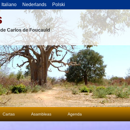
Italiano
Nederlands
Polski
s
s de Carlos de Foucauld
Cartas
Asambleas
Agenda