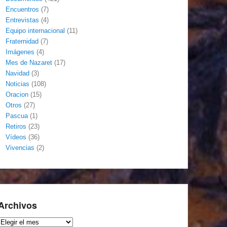
Encuentros
(7)
Entrevistas
(4)
Equipo internacional
(11)
Fraternidad
(7)
Imágenes
(4)
Mes de Nazaret
(17)
Navidad
(3)
Noticias
(108)
Oracion
(15)
Otros
(27)
Pascua
(1)
Retiros
(23)
Vídeos
(36)
Vivencias
(2)
Archivos
Archivos