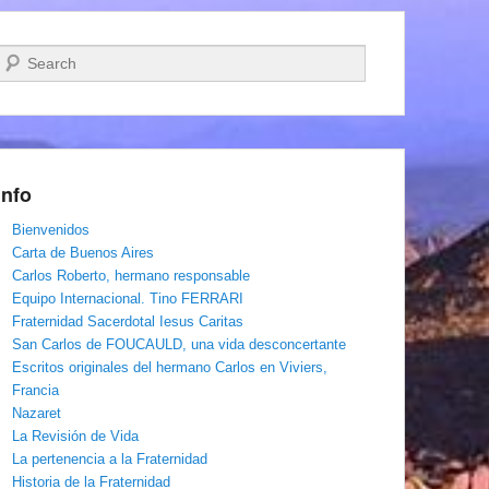
Buscar
Info
Bienvenidos
Carta de Buenos Aires
Carlos Roberto, hermano responsable
Equipo Internacional. Tino FERRARI
Fraternidad Sacerdotal Iesus Caritas
San Carlos de FOUCAULD, una vida desconcertante
Escritos originales del hermano Carlos en Viviers,
Francia
Nazaret
La Revisión de Vida
La pertenencia a la Fraternidad
Historia de la Fraternidad