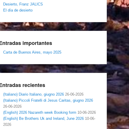
Desierto, Franz JALICS
El día de desierto
Entradas importantes
Carta de Buenos Aires, mayo 2025
Entradas recientes
(Italiano) Diario Italiano, giugno 2026
26-06-2026
(Italiano) Piccoli Fratelli di Jesus Caritas, giugno 2026
26-06-2026
(English) 2026 Nazareth week Booking form
10-06-2026
(English) Be Brothers Uk and Ireland, June 2026
10-06-
2026