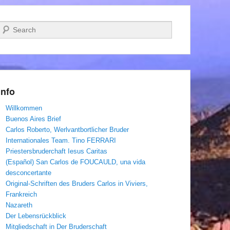
Suchen
Info
Willkommen
Buenos Aires Brief
Carlos Roberto, Werlvantbortlicher Bruder
Internationales Team. Tino FERRARI
Priestersbruderchaft Iesus Caritas
(Español) San Carlos de FOUCAULD, una vida
desconcertante
Original-Schriften des Bruders Carlos in Viviers,
Frankreich
Nazareth
Der Lebensrückblick
Mitgliedschaft in Der Bruderschaft