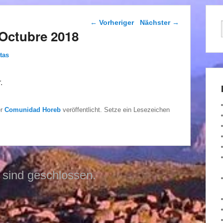
Beitragsnavigation
←
Vorheriger
Nächster
→
Octubre 2018
tas
.
er
Comunidad Horeb
veröffentlicht. Setze ein Lesezeichen
sind geschlossen.