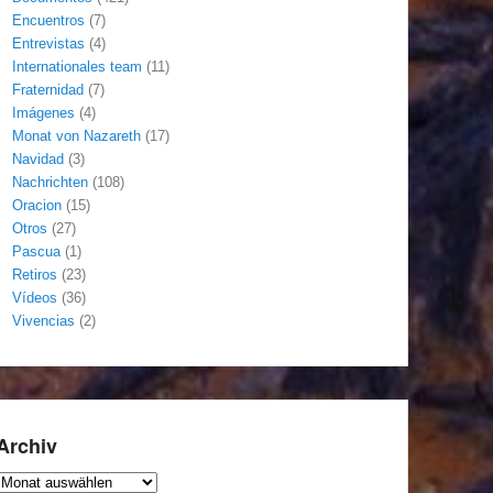
Encuentros
(7)
Entrevistas
(4)
Internationales team
(11)
Fraternidad
(7)
Imágenes
(4)
Monat von Nazareth
(17)
Navidad
(3)
Nachrichten
(108)
Oracion
(15)
Otros
(27)
Pascua
(1)
Retiros
(23)
Vídeos
(36)
Vivencias
(2)
Archiv
Archiv