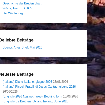
Geschichte der Bruderschaft
Wüste, Franz JALICS
Der Wüntentag
Beliebte Beiträge
Buenos Aires Brief, Mai 2025
Neueste Beiträge
(Italiano) Diario Italiano, giugno 2026
26/06/2026
(Italiano) Piccoli Fratelli di Jesus Caritas, giugno 2026
26/06/2026
(English) 2026 Nazareth week Booking form
10/06/2026
(English) Be Brothers Uk and Ireland, June 2026