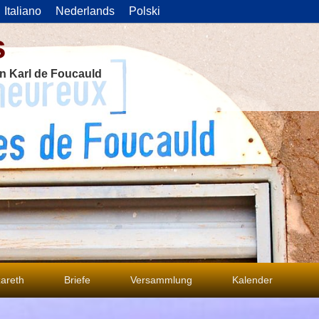
Italiano
Nederlands
Polski
s
on Karl de Foucauld
areth
Briefe
Versammlung
Kalender