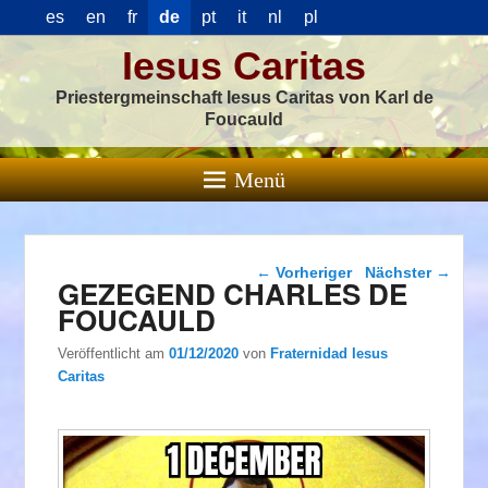
es
en
fr
de
pt
it
nl
pl
Iesus Caritas
Priestergmeinschaft Iesus Caritas von Karl de
Foucauld
Menü
Beitragsnavigation
←
Vorheriger
Nächster
→
GEZEGEND CHARLES DE
FOUCAULD
Veröffentlicht am
01/12/2020
von
Fraternidad Iesus
Caritas