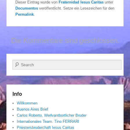
Dieser Eintrag wurde von
Fraternidad Iesus Caritas
unter
Documentos
veröffentlicht. Setze ein Lesezeichen für den
Permalink
.
Die Kommentare sind geschlossen.
Suchen
Info
Willkommen
Buenos Aires Brief
Carlos Roberto, Werlvantbortlicher Bruder
Internationales Team. Tino FERRARI
Priestersbruderchaft Iesus Caritas