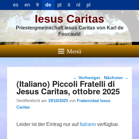
es
en
fr
de
pt
it
nl
pl
Iesus Caritas
Priestergmeinschaft Iesus Caritas von Karl de
Foucauld
Menü
Beitragsnavigation
←
Vorheriger
Nächster
→
(Italiano) Piccoli Fratelli di
Jesus Caritas, ottobre 2025
Veröffentlicht am
19/10/2025
von
Fraternidad Iesus
Caritas
Leider ist der Eintrag nur auf
Italiano
verfügbar.