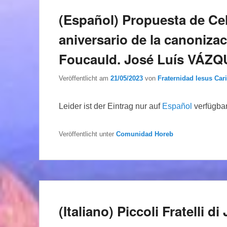
(Español) Propuesta de Cel
aniversario de la canoniza
Foucauld. José Luís VÁ
Veröffentlicht am
21/05/2023
von
Fraternidad Iesus Cari
Leider ist der Eintrag nur auf
Español
verfügbar
Veröffentlicht unter
Comunidad Horeb
(Italiano) Piccoli Fratelli 