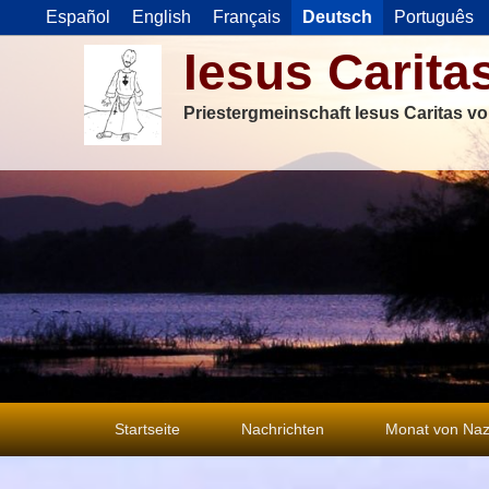
Español
English
Français
Deutsch
Português
Iesus Carita
Priestergmeinschaft Iesus Caritas v
Primäres
Startseite
Nachrichten
Monat von Naz
Menü