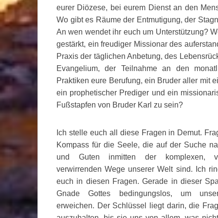
eurer Diözese, bei eurem Dienst an den Men
Wo gibt es Räume der Entmutigung, der Stagn
An wen wendet ihr euch um Unterstützung? Wo 
gestärkt, ein freudiger Missionar des aufersta
Praxis der täglichen Anbetung, des Lebensrück
Evangelium, der Teilnahme an den monatli
Praktiken eure Berufung, ein Bruder aller mit e
ein prophetischer Prediger und ein missionar
Fußstapfen von Bruder Karl zu sein?
Ich stelle euch all diese Fragen in Demut. Fra
Kompass für die Seele, die auf der Suche 
und Guten inmitten der komplexen, vie
verwirrenden Wege unserer Welt sind. Ich ring
euch in diesen Fragen. Gerade in dieser Spa
Gnade Gottes bedingungslos, um uns
erweichen. Der Schlüssel liegt darin, die Fr
auszuhalten, bis sie uns von allem, was nich