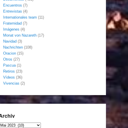
Encuentros
(7)
Entrevistas
(4)
Internationales team
(11)
Fraternidad
(7)
Imágenes
(4)
Monat von Nazareth
(17)
Navidad
(3)
Nachrichten
(108)
Oracion
(15)
Otros
(27)
Pascua
(1)
Retiros
(23)
Vídeos
(36)
Vivencias
(2)
Archiv
Archiv