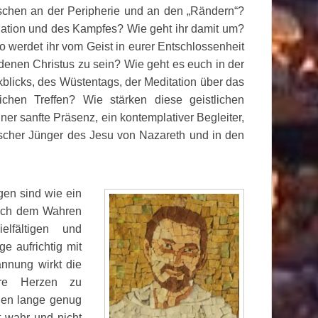
schen an der Peripherie und an den „Rändern“?
ation und des Kampfes? Wie geht ihr damit um?
werdet ihr vom Geist in eurer Entschlossenheit
ndenen Christus zu sein? Wie geht es euch in der
blicks, des Wüstentags, der Meditation über das
chen Treffen? Wie stärken diese geistlichen
iner sanfte Präsenz, ein kontemplativer Begleiter,
ischer Jünger des Jesu von Nazareth und in den
gen sind wie ein
nach dem Wahren
lfältigen und
e aufrichtig mit
nnung wirkt die
ere Herzen zu
agen lange genug
t wahr und nicht