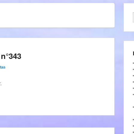
 n°343
tas
.