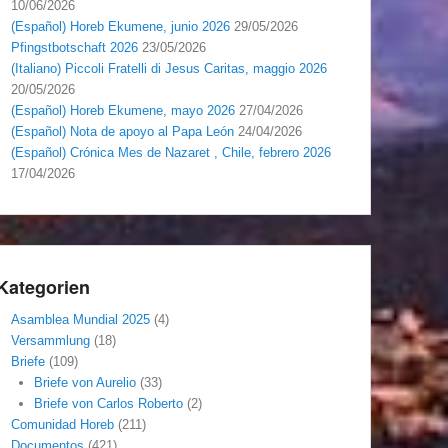
10/06/2026
(Español) Horeb Ekumene, junio 2026
29/05/2026
Pfingstbotschaft 2026
23/05/2026
(Italiano) Piccoli Fratelli di Jesus Caritas, maggio 2026
20/05/2026
(Español) Horeb Ekumene, mayo 2026
27/04/2026
(Español) Nota de apoyo al Papa León
24/04/2026
(Español) Crónica Mes de Nazaret , Chile, febrero 2026
17/04/2026
Kategorien
Asamblea Mundial 2025
(4)
Versammlung
(18)
Briefe
(109)
Briefe von Aurelio
(33)
Briefe von Carlos Roberto
(2)
Comunidad Horeb
(211)
Documentos
(421)