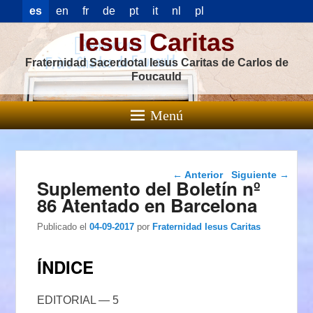
es
en
fr
de
pt
it
nl
pl
Iesus Caritas
Fraternidad Sacerdotal Iesus Caritas de Carlos de
Foucauld
Menú
Navegación de
←
Anterior
Siguiente
→
Suplemento del Boletín nº
entradas
86 Atentado en Barcelona
Publicado el
04-09-2017
por
Fraternidad Iesus Caritas
ÍNDICE
EDITORIAL — 5