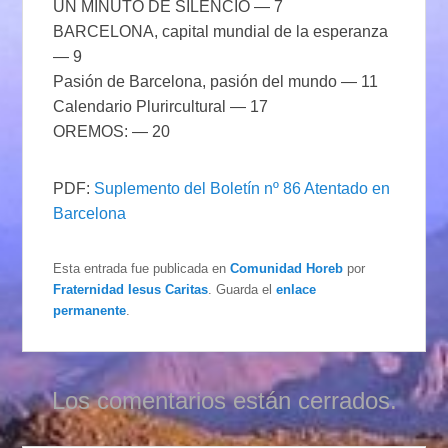
UN MINUTO DE SILENCIO — 7
BARCELONA, capital mundial de la esperanza
— 9
Pasión de Barcelona, pasión del mundo — 11
Calendario Plurircultural — 17
OREMOS: — 20
PDF:
Suplemento del Boletín nº 86 Atentado en
Barcelona
Esta entrada fue publicada en
Comunidad Horeb
por
Fraternidad Iesus Caritas
. Guarda el
enlace
permanente
.
Los comentarios están cerrados.