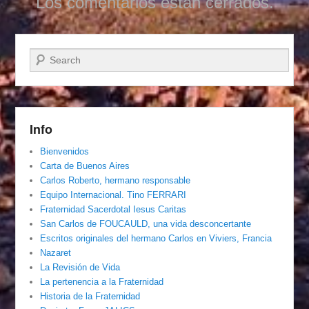
Los comentarios están cerrados.
Buscar
Info
Bienvenidos
Carta de Buenos Aires
Carlos Roberto, hermano responsable
Equipo Internacional. Tino FERRARI
Fraternidad Sacerdotal Iesus Caritas
San Carlos de FOUCAULD, una vida desconcertante
Escritos originales del hermano Carlos en Viviers, Francia
Nazaret
La Revisión de Vida
La pertenencia a la Fraternidad
Historia de la Fraternidad