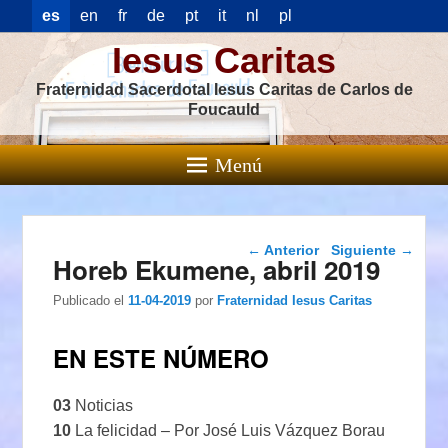
es
en
fr
de
pt
it
nl
pl
Iesus Caritas
Fraternidad Sacerdotal Iesus Caritas de Carlos de
Foucauld
Menú
Navegación de
←
Anterior
Siguiente
→
Horeb Ekumene, abril 2019
entradas
Publicado el
11-04-2019
por
Fraternidad Iesus Caritas
EN ESTE NÚMERO
03
Noticias
10
La felicidad – Por José Luis Vázquez Borau