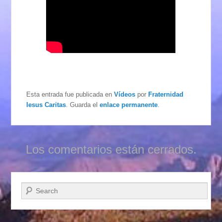
Esta entrada fue publicada en
Vídeos
por
Fraternidad
Iesus Caritas
. Guarda el
enlace permanente
.
Los comentarios están cerrados.
Buscar