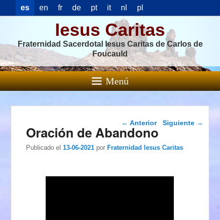
es
en
fr
de
pt
it
nl
pl
Iesus Caritas
Fraternidad Sacerdotal Iesus Caritas de Carlos de
Foucauld
Menú
Navegación de
←
Anterior
Siguiente
→
Oración de Abandono
entradas
Publicado el
13-06-2021
por
Fraternidad Iesus Caritas