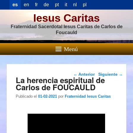
es
en
fr
de
pt
it
nl
pl
Iesus Caritas
Fraternidad Sacerdotal Iesus Caritas de Carlos de
Foucauld
Menú
Navegación de
←
Anterior
Siguiente
→
La herencia espiritual de
entradas
Carlos de FOUCAULD
Publicado el
01-02-2021
por
Fraternidad Iesus Caritas