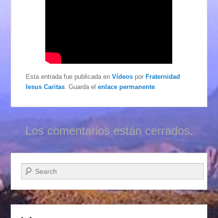
Esta entrada fue publicada en
Vídeos
por
Fraternidad
Iesus Caritas
. Guarda el
enlace permanente
.
Los comentarios están cerrados.
Buscar