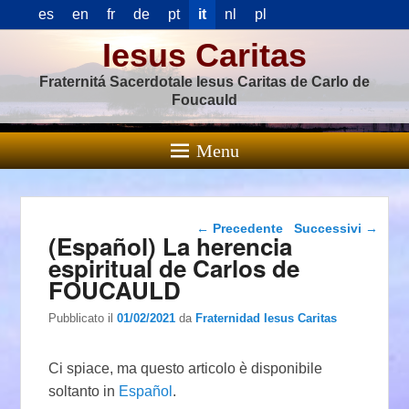
es
en
fr
de
pt
it
nl
pl
Iesus Caritas
Fraternitá Sacerdotale Iesus Caritas de Carlo de
Foucauld
Menu
Navigazione articolo
←
Precedente
Successivi
→
(Español) La herencia
espiritual de Carlos de
FOUCAULD
Pubblicato il
01/02/2021
da
Fraternidad Iesus Caritas
Ci spiace, ma questo articolo è disponibile
soltanto in
Español
.