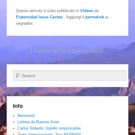
Questo articolo è stato pubblicato in
Vídeos
da
Fraternidad Iesus Caritas
. Aggiungi il
permalink
ai
segnalibri.
I commenti sono chiusi.
Cerca
Info
Benvenuti
Lettera da Buenos Aires
Carlos Roberto, fratello responsabile
Team Internazionale. Tino FERRARI